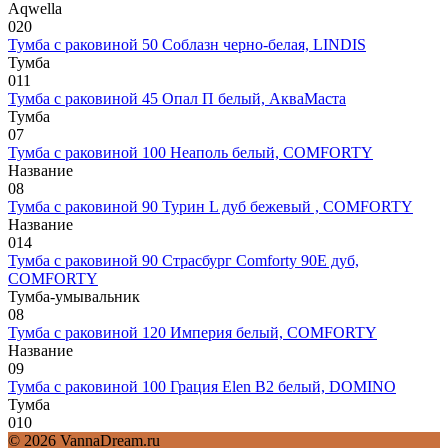
Aqwella
0
20
Тумба с раковиной 50 Соблазн черно-белая, LINDIS
Тумба
0
11
Тумба с раковиной 45 Опал П белый, АкваМаста
Тумба
0
7
Тумба с раковиной 100 Неаполь белый, COMFORTY
Название
0
8
Тумба с раковиной 90 Турин L дуб бежевый , COMFORTY
Название
0
14
Тумба с раковиной 90 Страсбург Comforty 90E дуб,
COMFORTY
Тумба-умывальник
0
8
Тумба с раковиной 120 Империя белый, COMFORTY
Название
0
9
Тумба с раковиной 100 Грация Elen В2 белый, DOMINO
Тумба
0
10
© 2026 VannaDream.ru