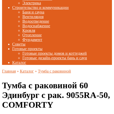
Электрика
Строительство и коммуникации
Баня и сауна
Вентиляция
Водоотведение
Водоснабжение
Кровля
Отопление
Фундамент
Советы
Готовые проекты
Готовые проекты домов и коттеджей
Готовые дизайн-проекты бань и саун
Каталог
Главная
»
Каталог
»
Тумба с раковиной
Тумба с раковиной 60
Эдинбург с рак. 9055RA-50,
COMFORTY