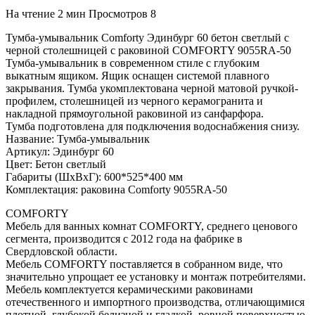
На чтение
2 мин
Просмотров
8
Тумба-умывальник Comforty Эдинбург 60 бетон светлый с
черной столешницей с раковиной COMFORTY 9055RA-50
Тумба-умывальник в современном стиле с глубоким
выкатным ящиком. Ящик оснащен системой плавного
закрывания. Тумба укомплектована черной матовой ручкой-
профилем, столешницей из черного керамогранита и
накладной прямоугольной раковиной из санфарфора.
Тумба подготовлена для подключения водоснабжения снизу.
Название: Тумба-умывальник
Артикул: Эдинбург 60
Цвет: Бетон светлый
Габариты (ШхВхГ): 600*525*400 мм
Комплектация: раковина Comforty 9055RA-50
COMFORTY
Мебель для ванных комнат COMFORTY, среднего ценового
сегмента, производится с 2012 года на фабрике в
Свердловской области.
Мебель COMFORTY поставляется в собранном виде, что
значительно упрощает ее установку и монтаж потребителями.
Мебель комплектуется керамическими раковинами
отечественного и импортного производства, отличающимися
плотной, глубокой белизной и гладкой, ровной поверхностью.