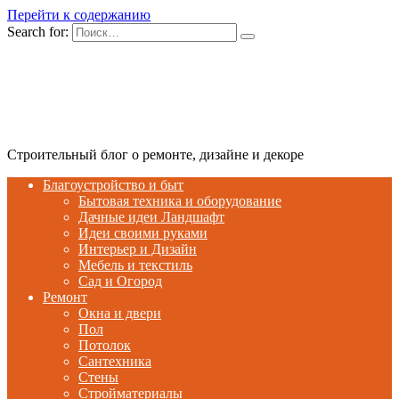
Перейти к содержанию
Search for:
Строительный блог о ремонте, дизайне и декоре
Благоустройство и быт
Бытовая техника и оборудование
Дачные идеи Ландшафт
Идеи своими руками
Интерьер и Дизайн
Мебель и текстиль
Сад и Огород
Ремонт
Окна и двери
Пол
Потолок
Сантехника
Стены
Стройматериалы