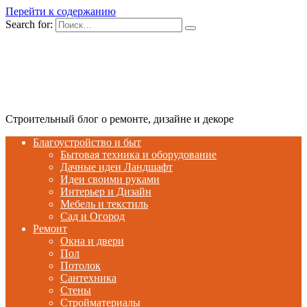
Перейти к содержанию
Search for:
Строительный блог о ремонте, дизайне и декоре
Благоустройство и быт
Бытовая техника и оборудование
Дачные идеи Ландшафт
Идеи своими руками
Интерьер и Дизайн
Мебель и текстиль
Сад и Огород
Ремонт
Окна и двери
Пол
Потолок
Сантехника
Стены
Стройматериалы