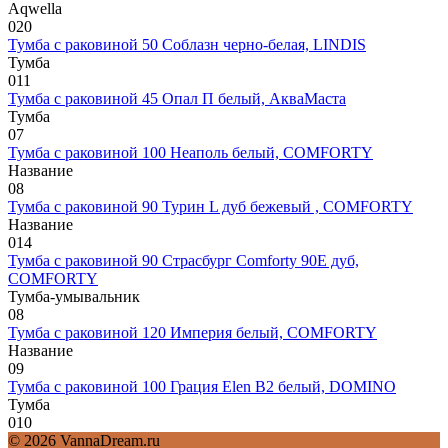
Aqwella
0
20
Тумба с раковиной 50 Соблазн черно-белая, LINDIS
Тумба
0
11
Тумба с раковиной 45 Опал П белый, АкваМаста
Тумба
0
7
Тумба с раковиной 100 Неаполь белый, COMFORTY
Название
0
8
Тумба с раковиной 90 Турин L дуб бежевый , COMFORTY
Название
0
14
Тумба с раковиной 90 Страсбург Comforty 90E дуб,
COMFORTY
Тумба-умывальник
0
8
Тумба с раковиной 120 Империя белый, COMFORTY
Название
0
9
Тумба с раковиной 100 Грация Elen В2 белый, DOMINO
Тумба
0
10
© 2026 VannaDream.ru