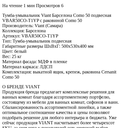
На чтение
1 мин
Просмотров
6
Тумба-умывальник Viant Барселона Como 50 подвесная
VBAR50CO-T1YP с раковиной Como 50
Производитель: Viant (Самара)
Коллекция: Барселона
Артикул: VBAR50CO-T1YP
Тип: Тумба-умывальник подвесная
Габаритные размеры ШxВxГ: 500x530x400 мм
Цвет: белый
Вес: 25 кг
Материал фасада: МДФ в пленке
Материал каркаса: ЛДСП
Комплектация: выкатной ящик, крепеж, раковина Cersanit
Como 50
О БРЕНДЕ VIANT
Продукция бренда предлагает комплексные решения для
ванных комнат благодаря ассортиментному портфелю,
состоящему из мебели для ванных комнат, сифонов и ванн.
Сбалансированность ассортиментной линейки, а также
оптимальное соотношение качества и цены позволяют
подобрать решение для любого интерьера и бюджета. Уже
сейчас продукция VIANT насчитывает более четырехсот
SKU, за счет чего у покупателей есть широкий выбор.