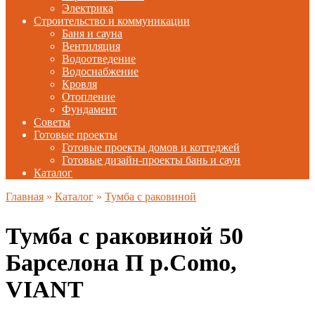
Электрика
Строительство и коммуникации
Баня и сауна
Вентиляция
Водоотведение
Водоснабжение
Кровля
Отопление
Фундамент
Советы
Готовые проекты
Готовые проекты домов и коттеджей
Готовые дизайн-проекты бань и саун
Каталог
Главная
»
Каталог
»
Тумба с раковиной
Тумба с раковиной 50
Барселона П р.Como,
VIANT