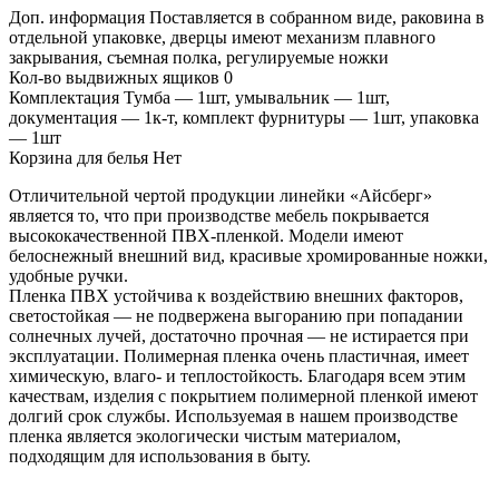
Доп. информация Поставляется в собранном виде, раковина в
отдельной упаковке, дверцы имеют механизм плавного
закрывания, съемная полка, регулируемые ножки
Кол-во выдвижных ящиков 0
Комплектация Тумба — 1шт, умывальник — 1шт,
документация — 1к-т, комплект фурнитуры — 1шт, упаковка
— 1шт
Корзина для белья Нет
Отличительной чертой продукции линейки «Айсберг»
является то, что при производстве мебель покрывается
высококачественной ПВХ-пленкой. Модели имеют
белоснежный внешний вид, красивые хромированные ножки,
удобные ручки.
Пленка ПВХ устойчива к воздействию внешних факторов,
светостойкая — не подвержена выгоранию при попадании
солнечных лучей, достаточно прочная — не истирается при
эксплуатации. Полимерная пленка очень пластичная, имеет
химическую, влаго- и теплостойкость. Благодаря всем этим
качествам, изделия с покрытием полимерной пленкой имеют
долгий срок службы. Используемая в нашем производстве
пленка является экологически чистым материалом,
подходящим для использования в быту.