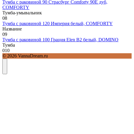
Тумба с раковиной 90 Страсбург Comforty 90E дуб,
COMFORTY
Тумба-умывальник
0
8
Тумба с раковиной 120 Империя белый, COMFORTY
Название
0
9
Тумба с раковиной 100 Грация Elen В2 белый, DOMINO
Тумба
0
10
© 2026 VannaDream.ru