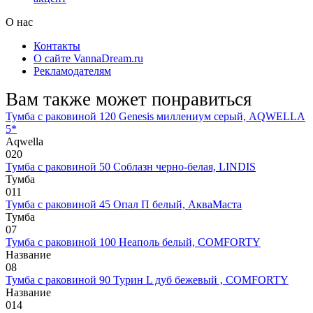
О нас
Контакты
О сайте VannaDream.ru
Рекламодателям
Вам также может понравиться
Тумба с раковиной 120 Genesis миллениум серый, AQWELLA
5*
Aqwella
0
20
Тумба с раковиной 50 Соблазн черно-белая, LINDIS
Тумба
0
11
Тумба с раковиной 45 Опал П белый, АкваМаста
Тумба
0
7
Тумба с раковиной 100 Неаполь белый, COMFORTY
Название
0
8
Тумба с раковиной 90 Турин L дуб бежевый , COMFORTY
Название
0
14