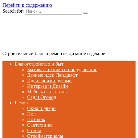
Перейти к содержанию
Search for:
Строительный блог о ремонте, дизайне и декоре
Благоустройство и быт
Бытовая техника и оборудование
Дачные идеи Ландшафт
Идеи своими руками
Интерьер и Дизайн
Мебель и текстиль
Сад и Огород
Ремонт
Окна и двери
Пол
Потолок
Сантехника
Стены
Стройматериалы