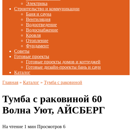
Электрика
Строительство и коммуникации
Баня и сауна
Вентиляция
Водоотведение
Водоснабжение
Кровля
Отопление
Фундамент
Советы
Готовые проекты
Готовые проекты домов и коттеджей
Готовые дизайн-проекты бань и саун
Каталог
Главная
»
Каталог
»
Тумба с раковиной
Тумба с раковиной 60
Волна Уют, АЙСБЕРГ
На чтение
1 мин
Просмотров
6