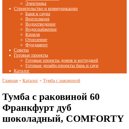
Электрика
Строительство и коммуникации
Баня и сауна
Вентиляция
Водоотведение
Водоснабжение
Кровля
Отопление
Фундамент
Советы
Готовые проекты
Готовые проекты домов и коттеджей
Готовые дизайн-проекты бань и саун
Каталог
Главная
»
Каталог
»
Тумба с раковиной
Тумба с раковиной 60
Франкфурт дуб
шоколадный, COMFORTY