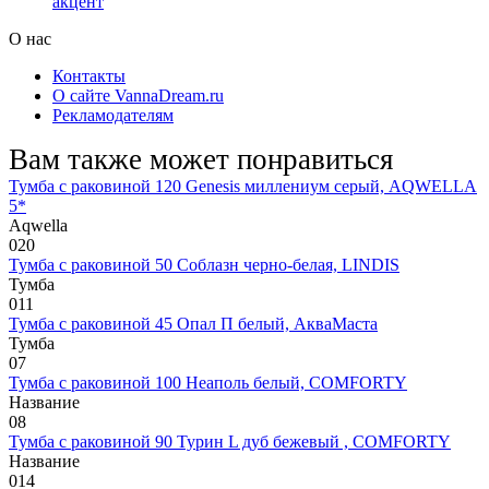
акцент
О нас
Контакты
О сайте VannaDream.ru
Рекламодателям
Вам также может понравиться
Тумба с раковиной 120 Genesis миллениум серый, AQWELLA
5*
Aqwella
0
20
Тумба с раковиной 50 Соблазн черно-белая, LINDIS
Тумба
0
11
Тумба с раковиной 45 Опал П белый, АкваМаста
Тумба
0
7
Тумба с раковиной 100 Неаполь белый, COMFORTY
Название
0
8
Тумба с раковиной 90 Турин L дуб бежевый , COMFORTY
Название
0
14