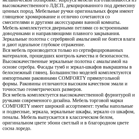
высококачественного ЛДСП, декорированного под древесину
ценных пород. Мебельные ручки оригинальных форм имеют
глянцевое хромирование и отлично сочетаются со
смесителями и другими аксессуарами ванной комнаты.
Мебель комплектуется дверными петлями со встроенными
доводчиками и направляющими плавного закрывания.
Зеркальные полотна с серебряной амальгамой не боятся влаги
и дают идеальное глубокое отражение.
Вся мебель производится только из сертифицированных
материалов, прошедших контроль качества и безопасности.
Высококачественные зеркальные полотна с амальгамой на
основе серебра. Фасады тумб и зеркал-шкафов выкрашены в
белоснежный глянец. Большинство моделей комплектуются
импортными раковинами COMFORTY прямоугольной
формы. Раковины отличаются высоким качеством эмали и
точностью геометрических размеров.
Вся мебель комплектуется высококачественной фурнитурой и
ручками современного дизайна. Мебель торговой марки
COMFORTY имеет широкий ассортимент: тумбы напольные
и подвесные, зеркала, зеркальные шкафы, зеркало со шкафом,
пеналы. Мебель выпускается в классическом белом,
оригинальном цвете эбони светлый и в благородном цвете
сосна лоредо.