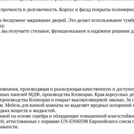
е прочность и долговечность. Корпус и фасад покрыты полимерн
 бесшумное закрывание дверей. Это делает использование тумб
ку.
вы получаете стильное, функциональное и надежное решение д
омпания, производящая и реализующая качественную и доступну
анных панелей МДФ, производства Kronospan. Края корпусных 
производства Kronospan и покрыт высокоглянцевой эмалью. За с
м. Мебель для ванной комнаты не выделяет вредных испарений 
едких веществ и жидкостей.
гамой на основе серебра и обладающие повышенной влагостойко
ей, аттестованных с нормами UN-EN60598 Европейского союза п
ажности.