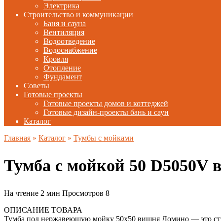
Электрика
Строительство и коммуникации
Баня и сауна
Вентиляция
Водоотведение
Водоснабжение
Кровля
Отопление
Фундамент
Советы
Готовые проекты
Готовые проекты домов и коттеджей
Готовые дизайн-проекты бань и саун
Каталог
Главная
»
Каталог
»
Тумбы с мойками
Тумба с мойкой 50 D5050V
На чтение
2 мин
Просмотров
8
ОПИСАНИЕ ТОВАРА
Тумба под нержавеющую мойку 50х50 вишня Домино — это стил