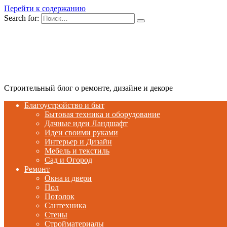
Перейти к содержанию
Search for:
Строительный блог о ремонте, дизайне и декоре
Благоустройство и быт
Бытовая техника и оборудование
Дачные идеи Ландшафт
Идеи своими руками
Интерьер и Дизайн
Мебель и текстиль
Сад и Огород
Ремонт
Окна и двери
Пол
Потолок
Сантехника
Стены
Стройматериалы