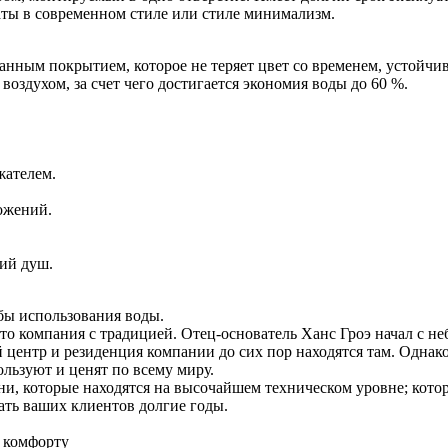
аты в современном стиле или стиле минимализм.
анным покрытием, которое не теряет цвет со временем, устойчи
воздухом, за счет чего достигается экономия воды до 60 %.
жателем.
ожений.
кий душ.
бы использования воды.
то компания с традицией. Отец-основатель Ханс Гроэ начал с не
ентр и резиденция компании до сих пор находятся там. Однако 
льзуют и ценят по всему миру.
хни, которые находятся на высочайшем техническом уровне; ко
ать ваших клиентов долгие годы.
 комфорту