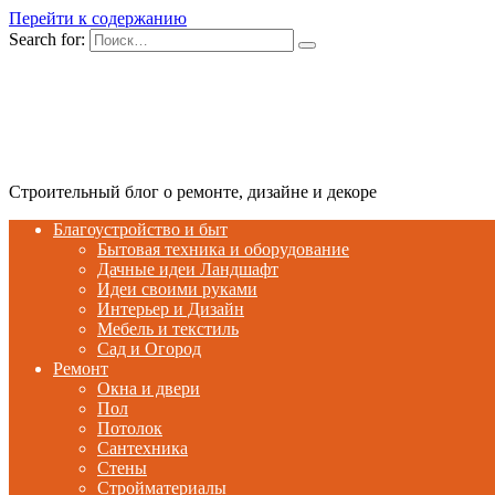
Перейти к содержанию
Search for:
Строительный блог о ремонте, дизайне и декоре
Благоустройство и быт
Бытовая техника и оборудование
Дачные идеи Ландшафт
Идеи своими руками
Интерьер и Дизайн
Мебель и текстиль
Сад и Огород
Ремонт
Окна и двери
Пол
Потолок
Сантехника
Стены
Стройматериалы