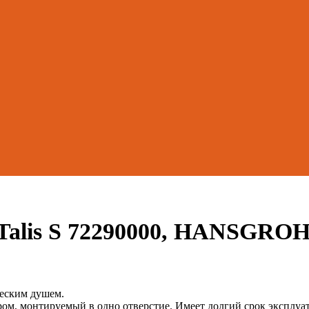
 Talis S 72290000, HANSGRO
ческим душем.
, монтируемый в одно отверстие. Имеет долгий срок эксплуатац