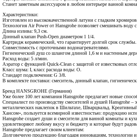
Станет заметным аксессуаром в любом интерьере ванной комн
Характеристики:
Изготовлен из высококачественной латуни с гладким хромиров
Технология Air Power от Hansgrohe позволяет смешивать воду с 
Длина излива: 9,3 см.
Донный клапан Push-Open диаметром 1 1/4.
Картридж керамический, что гарантирует долгий срок службы.
Совместимость с проточными водонагревателями.
Гигиенический душ со шлангом длиной 1,6 м и настенным дер
Расход воды: 5 л/мин.
Аэратор с функцией Quick-Clean с защитой от известковых отл
Класс шума: I, класс расхода воды: O.
Стандарт подключения: G 3/8.
В комплекте поставки: смеситель, донный клапан, гигиеничес
Бренд HANSGROHE (Германия)
Уже более 100 лет компания Hansgrohe предлагает новые спосо
Специалист по производству смесителей и душей Hansgrohe – э
металлических наклепок в Шильтахе, Шварцвальд. Креативный ц
Хансом», пользуется всемирной известностью: продукцию испо
Hansgrohe создает души и смесители для ванной комнаты и ку
удовлетворяют любому вкусу и бюджету и которые будут радов
Hansgrohe предлагает своим клиентам:
Долговечную продукцию благодаря инновациям, технологии и