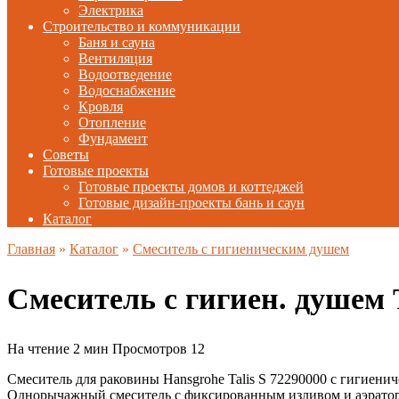
Электрика
Строительство и коммуникации
Баня и сауна
Вентиляция
Водоотведение
Водоснабжение
Кровля
Отопление
Фундамент
Советы
Готовые проекты
Готовые проекты домов и коттеджей
Готовые дизайн-проекты бань и саун
Каталог
Главная
»
Каталог
»
Смеситель с гигиеническим душем
Смеситель с гигиен. душем
На чтение
2 мин
Просмотров
12
Смеситель для раковины Hansgrohe Talis S 72290000 с гигиени
Однорычажный смеситель с фиксированным изливом и аэратором