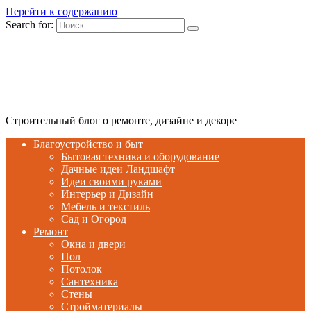
Перейти к содержанию
Search for:
Строительный блог о ремонте, дизайне и декоре
Благоустройство и быт
Бытовая техника и оборудование
Дачные идеи Ландшафт
Идеи своими руками
Интерьер и Дизайн
Мебель и текстиль
Сад и Огород
Ремонт
Окна и двери
Пол
Потолок
Сантехника
Стены
Стройматериалы