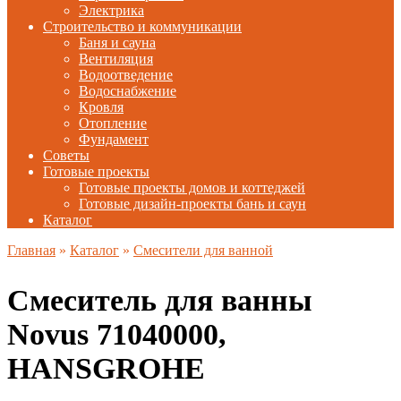
Электрика
Строительство и коммуникации
Баня и сауна
Вентиляция
Водоотведение
Водоснабжение
Кровля
Отопление
Фундамент
Советы
Готовые проекты
Готовые проекты домов и коттеджей
Готовые дизайн-проекты бань и саун
Каталог
Главная
»
Каталог
»
Смесители для ванной
Смеситель для ванны
Novus 71040000,
HANSGROHE