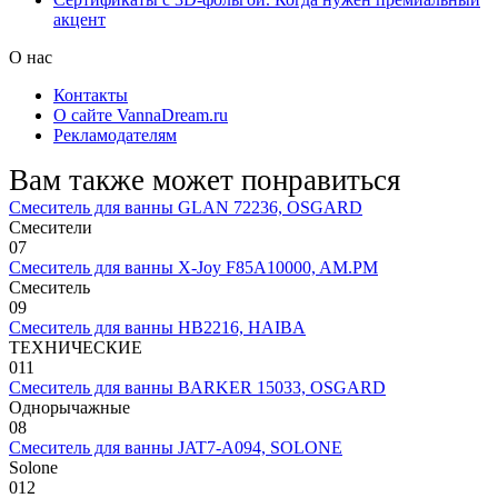
акцент
О нас
Контакты
О сайте VannaDream.ru
Рекламодателям
Вам также может понравиться
Смеситель для ванны GLAN 72236, OSGARD
Смесители
0
7
Смеситель для ванны X-Joy F85A10000, AM.PM
Смеситель
0
9
Смеситель для ванны HB2216, HAIBA
ТЕХНИЧЕСКИЕ
0
11
Смеситель для ванны BARKER 15033, OSGARD
Однорычажные
0
8
Смеситель для ванны JAT7-A094, SOLONE
Solone
0
12