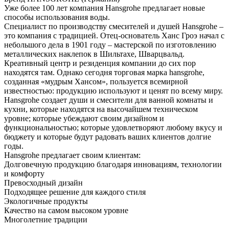
Уже более 100 лет компания Hansgrohe предлагает новые
способы использования воды.
Специалист по производству смесителей и душей Hansgrohe –
это компания с традицией. Отец-основатель Ханс Гроэ начал с
небольшого дела в 1901 году – мастерской по изготовлению
металлических наклепок в Шильтахе, Шварцвальд.
Креативный центр и резиденция компании до сих пор
находятся там. Однако сегодня торговая марка hansgrohe,
созданная «мудрым Хансом», пользуется всемирной
известностью: продукцию используют и ценят по всему миру.
Hansgrohe создает души и смесители для ванной комнаты и
кухни, которые находятся на высочайшем техническом
уровне; которые убеждают своим дизайном и
функциональностью; которые удовлетворяют любому вкусу и
бюджету и которые будут радовать ваших клиентов долгие
годы.
Hansgrohe предлагает своим клиентам:
Долговечную продукцию благодаря инновациям, технологии
и комфорту
Превосходный дизайн
Подходящее решение для каждого стиля
Экологичные продукты
Качество на самом высоком уровне
Многолетние традиции