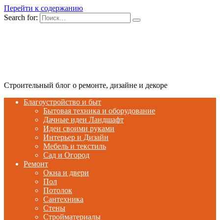
Перейти к содержанию
Search for:
Строительный блог о ремонте, дизайне и декоре
Благоустройство и быт
Бытовая техника и оборудование
Дачные идеи Ландшафт
Идеи своими руками
Интерьер и Дизайн
Мебель и текстиль
Сад и Огород
Ремонт
Окна и двери
Пол
Потолок
Сантехника
Стены
Стройматериалы