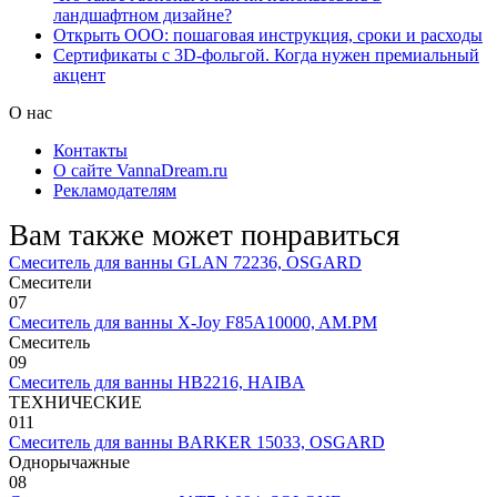
ландшафтном дизайне?
Открыть ООО: пошаговая инструкция, сроки и расходы
Сертификаты с 3D-фольгой. Когда нужен премиальный
акцент
О нас
Контакты
О сайте VannaDream.ru
Рекламодателям
Вам также может понравиться
Смеситель для ванны GLAN 72236, OSGARD
Смесители
0
7
Смеситель для ванны X-Joy F85A10000, AM.PM
Смеситель
0
9
Смеситель для ванны HB2216, HAIBA
ТЕХНИЧЕСКИЕ
0
11
Смеситель для ванны BARKER 15033, OSGARD
Однорычажные
0
8