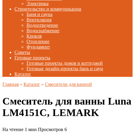
Электрика
Строительство и коммуникации
Баня и сауна
Вентиляция
Водоотведение
Водоснабжение
Кровля
Отопление
Фундамент
Советы
Готовые проекты
Готовые проекты домов и коттеджей
Готовые дизайн-проекты бань и саун
Каталог
Главная
»
Каталог
»
Смесители для ванной
Смеситель для ванны Luna
LM4151C, LEMARK
На чтение
1 мин
Просмотров
6