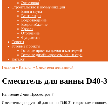
Электрика
Строительство и коммуникации
Баня и сауна
Вентиляция
Водоотведение
Водоснабжение
Кровля
Отопление
Фундамент
Советы
Готовые проекты
Готовые проекты домов и коттеджей
Готовые дизайн-проекты бань и саун
Каталог
Главная
»
Каталог
»
Смесители для ванной
Смеситель для ванны D40-
На чтение
2 мин
Просмотров
7
Смеситель одноручный для ванны D40-31 с коротким изливом,