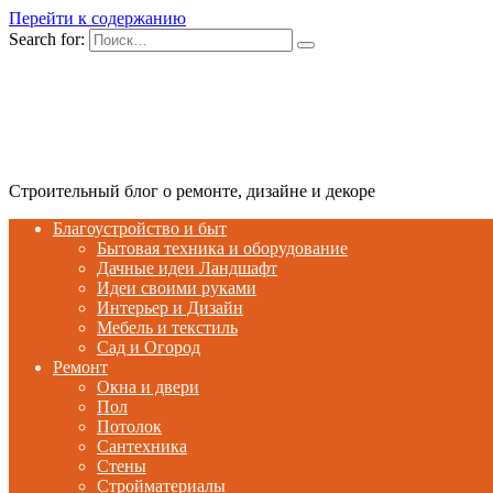
Перейти к содержанию
Search for:
Строительный блог о ремонте, дизайне и декоре
Благоустройство и быт
Бытовая техника и оборудование
Дачные идеи Ландшафт
Идеи своими руками
Интерьер и Дизайн
Мебель и текстиль
Сад и Огород
Ремонт
Окна и двери
Пол
Потолок
Сантехника
Стены
Стройматериалы