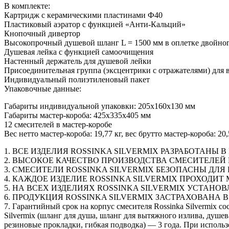
В комплекте:
Картридж с керамическими пластинами Ф40
Пластиковый аэратор с функцией «Анти-Кальций»
Кнопочный дивертор
Высокопрочный душевой шланг L = 1500 мм в оплетке двойного
Душевая лейка с функцией самоочищения
Настенный держатель для душевой лейки
Присоединительная группа (эксцентрики с отражателями) для 
Индивидуальный полиэтиленовый пакет
Упаковочные данные:
Габариты индивидуальной упаковки: 205х160х130 мм
Габариты мастер-короба: 425х335х405 мм
12 смесителей в мастер-коробе
Вес нетто мастер-короба: 19,77 кг, вес брутто мастер-короба: 20,
1. ВСЕ ИЗДЕЛИЯ ROSSINKA SILVERMIX РАЗРАБОТАНЫ
2. ВЫСОКОЕ КАЧЕСТВО ПРОИЗВОДСТВА СМЕСИТЕЛЕ
3. СМЕСИТЕЛИ ROSSINKA SILVERMIX БЕЗОПАСНЫ ДЛ
4. КАЖДОЕ ИЗДЕЛИЕ ROSSINKA SILVERMIX ПРОХОДИ
5. НА ВСЕХ ИЗДЕЛИЯХ ROSSINKA SILVERMIX УСТА
6. ПРОДУКЦИЯ ROSSINKA SILVERMIX ЗАСТРАХОВАН
7. Гарантийный срок на корпус смесителя Rossinka Silvermix с
Silvermix (шланг для душа, шланг для вытяжного излива, душев
резиновые прокладки, гибкая подводка) — 3 года. При исполь