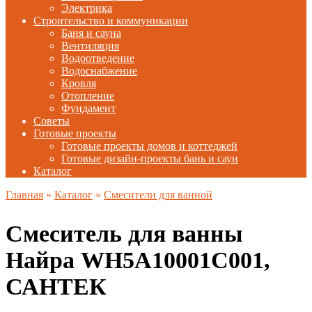
Электрика
Строительство и коммуникации
Баня и сауна
Вентиляция
Водоотведение
Водоснабжение
Кровля
Отопление
Фундамент
Советы
Готовые проекты
Готовые проекты домов и коттеджей
Готовые дизайн-проекты бань и саун
Каталог
Главная
»
Каталог
»
Смесители для ванной
Смеситель для ванны
Найра WH5A10001C001,
САНТЕК