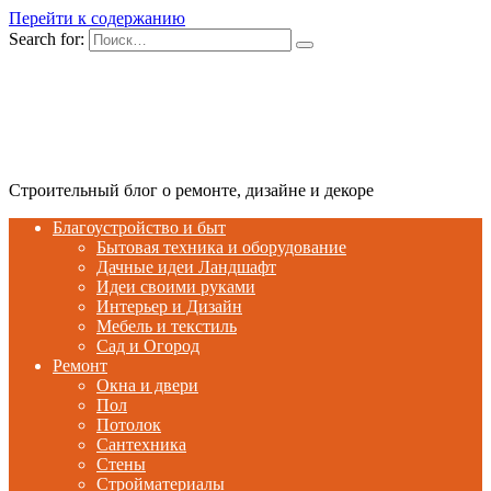
Перейти к содержанию
Search for:
Строительный блог о ремонте, дизайне и декоре
Благоустройство и быт
Бытовая техника и оборудование
Дачные идеи Ландшафт
Идеи своими руками
Интерьер и Дизайн
Мебель и текстиль
Сад и Огород
Ремонт
Окна и двери
Пол
Потолок
Сантехника
Стены
Стройматериалы