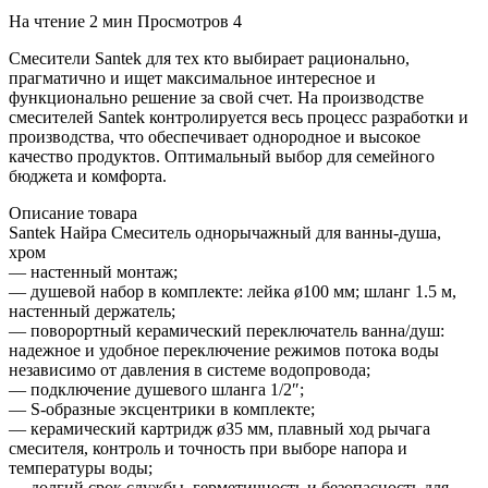
На чтение
2 мин
Просмотров
4
Смесители Santek для тех кто выбирает рационально,
прагматично и ищет максимальное интересное и
функционально решение за свой счет. На производстве
смесителей Santek контролируется весь процесс разработки и
производства, что обеспечивает однородное и высокое
качество продуктов. Оптимальный выбор для семейного
бюджета и комфорта.
Описание товара
Santek Найра Смеситель однорычажный для ванны-душа,
хром
— настенный монтаж;
— душевой набор в комплекте: лейка ø100 мм; шланг 1.5 м,
настенный держатель;
— поворортный керамический переключатель ванна/душ:
надежное и удобное переключение режимов потока воды
независимо от давления в системе водопровода;
— подключение душевого шланга 1/2″;
— S-образные эксцентрики в комплекте;
— керамический картридж ø35 мм, плавный ход рычага
смесителя, контроль и точность при выборе напора и
температуры воды;
— долгий срок службы, герметичность и безопасность для