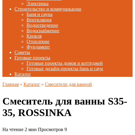
Электрика
Строительство и коммуникации
Баня и сауна
Вентиляция
Водоотведение
Водоснабжение
Кровля
Отопление
Фундамент
Советы
Готовые проекты
Готовые проекты домов и коттеджей
Готовые дизайн-проекты бань и саун
Каталог
Главная
»
Каталог
»
Смесители для ванной
Смеситель для ванны S35-
35, ROSSINKA
На чтение
2 мин
Просмотров
9