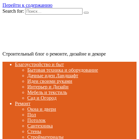
Перейти к содержанию
Search for:
Строительный блог о ремонте, дизайне и декоре
Благоустройство и быт
Бытовая техника и оборудование
Дачные идеи Ландшафт
Идеи своими руками
Интерьер и Дизайн
Мебель и текстиль
Сад и Огород
Ремонт
Окна и двери
Пол
Потолок
Сантехника
Стены
Стройматериалы