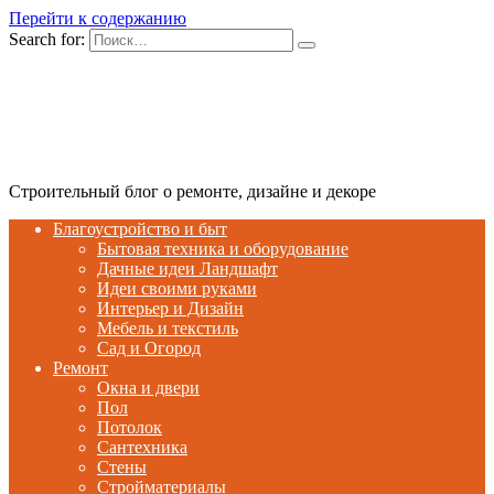
Перейти к содержанию
Search for:
Строительный блог о ремонте, дизайне и декоре
Благоустройство и быт
Бытовая техника и оборудование
Дачные идеи Ландшафт
Идеи своими руками
Интерьер и Дизайн
Мебель и текстиль
Сад и Огород
Ремонт
Окна и двери
Пол
Потолок
Сантехника
Стены
Стройматериалы