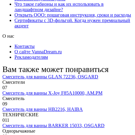
Что такое габионы и как их использовать в
ландшафтном дизайне?
Открыть ООО: пошаговая инструкция, сроки и расходы
Сертификаты с 3D-фольгой. Когда нужен премиальный
акцент
О нас
Контакты
О сайте VannaDream.ru
Рекламодателям
Вам также может понравиться
Смеситель для ванны GLAN 72236, OSGARD
Смесители
0
7
Смеситель для ванны X-Joy F85A10000, AM.PM
Смеситель
0
9
Смеситель для ванны HB2216, HAIBA
ТЕХНИЧЕСКИЕ
0
11
Смеситель для ванны BARKER 15033, OSGARD
Однорычажные