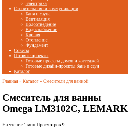
Электрика
Строительство и коммуникации
Баня и сауна
Вентиляция
Водоотведение
Водоснабжение
Кровля
Отопление
Фундамент
Советы
Готовые проекты
Готовые проекты домов и коттеджей
Готовые дизайн-проекты бань и саун
Каталог
Главная
»
Каталог
»
Смесители для ванной
Смеситель для ванны
Omega LM3102C, LEMARK
На чтение
1 мин
Просмотров
9