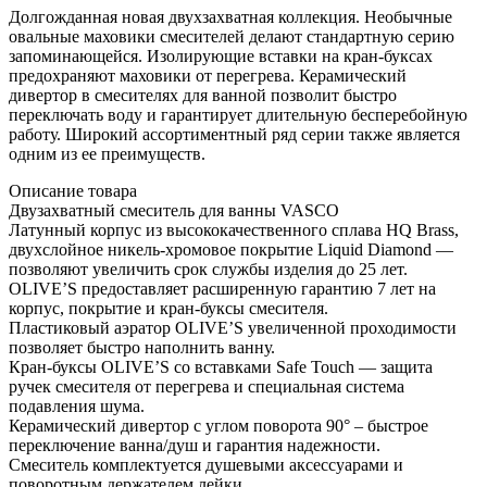
Долгожданная новая двухзахватная коллекция. Необычные
овальные маховики смесителей делают стандартную серию
запоминающейся. Изолирующие вставки на кран-буксах
предохраняют маховики от перегрева. Керамический
дивертор в смесителях для ванной позволит быстро
переключать воду и гарантирует длительную бесперебойную
работу. Широкий ассортиментный ряд серии также является
одним из ее преимуществ.
Описание товара
Двузахватный смеситель для ванны VASCO
Латунный корпус из высококачественного сплава HQ Brass,
двухслойное никель-хромовое покрытие Liquid Diamond —
позволяют увеличить срок службы изделия до 25 лет.
OLIVE’S предоставляет расширенную гарантию 7 лет на
корпус, покрытие и кран-буксы смесителя.
Пластиковый аэратор OLIVE’S увеличенной проходимости
позволяет быстро наполнить ванну.
Кран-буксы OLIVE’S со вставками Safe Touch — защита
ручек смесителя от перегрева и специальная система
подавления шума.
Керамический дивертор с углом поворота 90° – быстрое
переключение ванна/душ и гарантия надежности.
Смеситель комплектуется душевыми аксессуарами и
поворотным держателем лейки.