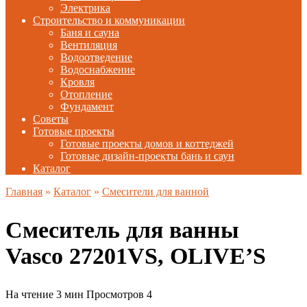
Электрика
Строительство и коммуникации
Баня и сауна
Вентиляция
Водоотведение
Водоснабжение
Кровля
Отопление
Фундамент
Советы
Готовые проекты
Готовые проекты домов и коттеджей
Готовые дизайн-проекты бань и саун
Каталог
Главная
»
Каталог
»
Смесители для ванной
Смеситель для ванны
Vasco 27201VS, OLIVE’S
На чтение
3 мин
Просмотров
4