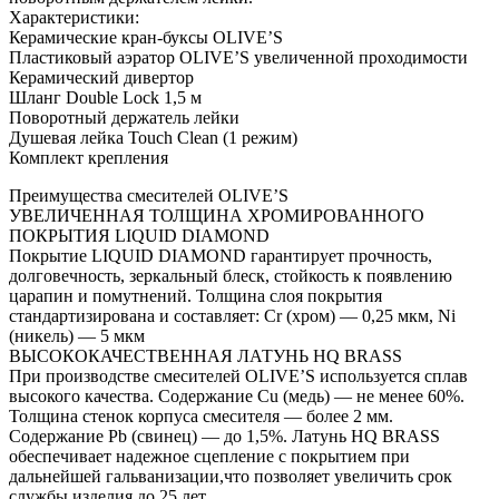
Характеристики:
Керамические кран-буксы OLIVE’S
Пластиковый аэратор OLIVE’S увеличенной проходимости
Керамический дивертор
Шланг Double Lock 1,5 м
Поворотный держатель лейки
Душевая лейка Touch Clean (1 режим)
Комплект крепления
Преимущества смесителей OLIVE’S
УВЕЛИЧЕННАЯ ТОЛЩИНА ХРОМИРОВАННОГО
ПОКРЫТИЯ LIQUID DIAMOND
Покрытие LIQUID DIAMOND гарантирует прочность,
долговечность, зеркальный блеск, стойкость к появлению
царапин и помутнений. Толщина слоя покрытия
стандартизирована и составляет: Сr (хром) — 0,25 мкм, Ni
(никель) — 5 мкм
ВЫСОКОКАЧЕСТВЕННАЯ ЛАТУНЬ HQ BRASS
При производстве смесителей OLIVE’S используется сплав
высокого качества. Содержание Cu (медь) — не менее 60%.
Толщина стенок корпуса смесителя — более 2 мм.
Содержание Pb (свинец) — до 1,5%. Латунь HQ BRASS
обеспечивает надежное сцепление с покрытием при
дальнейшей гальванизации,что позволяет увеличить срок
службы изделия до 25 лет.