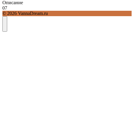
Описание
0
7
© 2026 VannaDream.ru