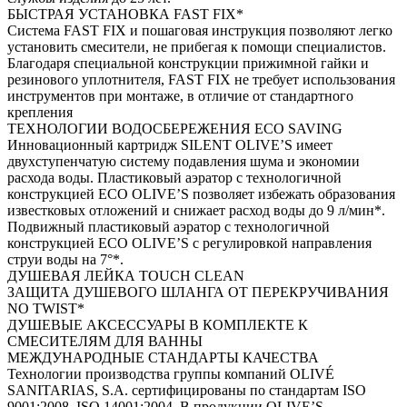
БЫСТРАЯ УСТАНОВКА FAST FIX*
Система FAST FIX и пошаговая инструкция позволяют легко
установить смесители, не прибегая к помощи специалистов.
Благодаря специальной конструкции прижимной гайки и
резинового уплотнителя, FAST FIX не требует использования
инструментов при монтаже, в отличие от стандартного
крепления
ТЕХНОЛОГИИ ВОДОСБЕРЕЖЕНИЯ ECO SAVING
Инновационный картридж SILENT OLIVE’S имеет
двухступенчатую систему подавления шума и экономии
расхода воды. Пластиковый аэратор с технологичной
конструкцией ECO OLIVE’S позволяет избежать образования
известковых отложений и снижает расход воды до 9 л/мин*.
Подвижный пластиковый аэратор с технологичной
конструкцией ECO OLIVE’S с регулировкой направления
струи воды на 7°*.
ДУШЕВАЯ ЛЕЙКА TOUCH CLEAN
ЗАЩИТА ДУШЕВОГО ШЛАНГА ОТ ПЕРЕКРУЧИВАНИЯ
NO TWIST*
ДУШЕВЫЕ АКСЕССУАРЫ В КОМПЛЕКТЕ К
СМЕСИТЕЛЯМ ДЛЯ ВАННЫ
МЕЖДУНАРОДНЫЕ СТАНДАРТЫ КАЧЕСТВА
Технологии производства группы компаний OLIVÉ
SANITARIAS, S.A. сертифицированы по стандартам ISO
9001:2008, ISO 14001:2004. В продукции OLIVE’S