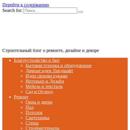
Перейти к содержанию
Search for:
Строительный блог о ремонте, дизайне и декоре
Благоустройство и быт
Бытовая техника и оборудование
Дачные идеи Ландшафт
Идеи своими руками
Интерьер и Дизайн
Мебель и текстиль
Сад и Огород
Ремонт
Окна и двери
Пол
Потолок
Сантехника
Стены
Стройматериалы