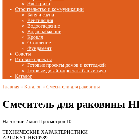
Электрика
Строительство и коммуникации
Баня и сауна
Вентиляция
Водоотведение
Водоснабжение
Кровля
Отопление
Фундамент
Советы
Готовые проекты
Готовые проекты домов и коттеджей
Готовые дизайн-проекты бань и саун
Каталог
Главная
»
Каталог
»
Смесители для раковины
Смеситель для раковины H
На чтение
2 мин
Просмотров
10
ТЕХНИЧЕСКИЕ ХАРАКТЕРИСТИКИ
АРТИКУЛ: HB10589