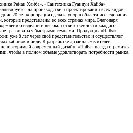
ехника Райан Хайба», «Сантехника Гуандун Хайба»,
иализируется на производстве и проектировании всех видов
едние 20 лет корпорация сделала упор в области исследования,
, которые представлены во всех странах мира. Благодаря
формлению изделий и высокой ответственности каждого
лжает развиваться быстрыми темпами. Продукция «Haiba»
ии уже 8 лет через своё представительство и осуществляет
вых кабинок и биде. К разработке дизайна смесителей
 неповторимый современный дизайн. «Haiba» всегда стремится
ми, чтобы в полном объеме удовлетворять потребности рынка.