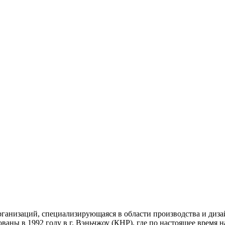
анизаций, специализирующаяся в области производства и диза
ваны в 1992 году в г. Вэньчжоу (КНР), где по настоящее время