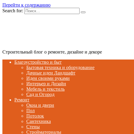
Перейти к содержанию
Search for:
Строительный блог о ремонте, дизайне и декоре
Благоустройство и быт
Бытовая техника и оборудование
Дачные идеи Ландшафт
Идеи своими руками
Интерьер и Дизайн
Мебель и текстиль
Сад и Огород
Ремонт
Окна и двери
Пол
Потолок
Сантехника
Стены
Стройматериалы