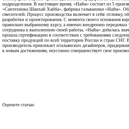
подразделения. В настоящее время, «Haiba» состоит из 5 про
«Сантехника Шанхай Хайба», фабрика гальваники «Haiba». Общ
смесителей. Процесс производства включает в себя: отливку, о
разработки и проектирования. С момента своего основания кор
правильно выбранному курсу, а именно внедрению передовых 
сотрудника к выполнению своей работы, «Haiba» добилась знач
прошла сертификацию в соответствии с требованиями следующих
поставку продукций по всей территории России и стран СНГ. В
производитель привлекает итальянских дизайнеров, придержи
к новым достижениям, неустанно совершенствует свое произво
Оцените статью