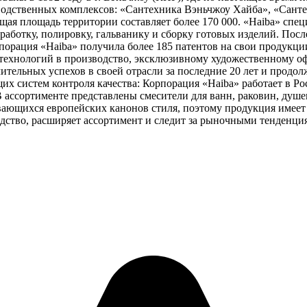
изводственных комплексов: «Сантехника Вэньчжоу Хайба», «Сант
ая площадь территории составляет более 170 000. «Haiba» спец
бработку, полировку, гальванику и сборку готовых изделий. Посл
порация «Haiba» получила более 185 патентов на свои продукции
технологий в производство, эксклюзивному художественному о
ительных успехов в своей отрасли за последние 20 лет и продо
 систем контроля качества: Корпорация «Haiba» работает в Росс
 ассортименте представлены смесители для ванн, раковин, душе
вающихся европейских канонов стиля, поэтому продукция имеет
дство, расширяет ассортимент и следит за рыночными тенденция