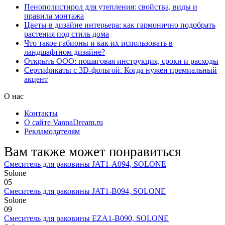
Пенополистирол для утепления: свойства, виды и
правила монтажа
Цветы в дизайне интерьера: как гармонично подобрать
растения под стиль дома
Что такое габионы и как их использовать в
ландшафтном дизайне?
Открыть ООО: пошаговая инструкция, сроки и расходы
Сертификаты с 3D-фольгой. Когда нужен премиальный
акцент
О нас
Контакты
О сайте VannaDream.ru
Рекламодателям
Вам также может понравиться
Смеситель для раковины JAT1-A094, SOLONE
Solone
0
5
Смеситель для раковины JAT1-B094, SOLONE
Solone
0
9
Смеситель для раковины EZA1-B090, SOLONE