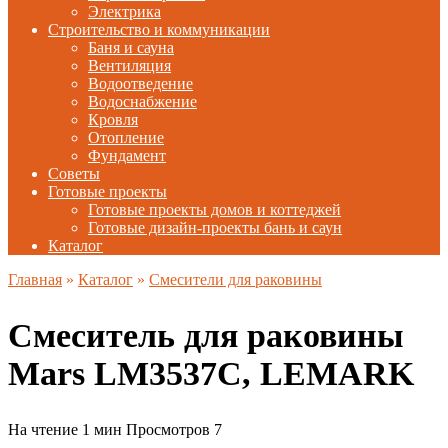
Электрика
Строительство и коммуникации
Баня и сауна
Вентиляция
Водоотведение
Водоснабжение
Кровля
Отопление
Фундамент
Советы
Готовые проекты
Готовые проекты домов и коттеджей
Готовые дизайн-проекты бань и саун
Каталог
Главная
»
Каталог
»
Смесители для раковины
Смеситель для раковины
Mars LM3537C, LEMARK
На чтение
1 мин
Просмотров
7