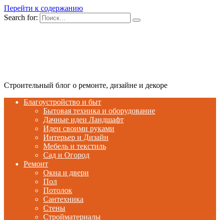
Перейти к содержанию
Search for:
Строительный блог о ремонте, дизайне и декоре
Благоустройство и быт
Бытовая техника и оборудование
Дачные идеи Ландшафт
Идеи своими руками
Интерьер и Дизайн
Мебель и текстиль
Сад и Огород
Ремонт
Окна и двери
Пол
Потолок
Сантехника
Стены
Стройматериалы