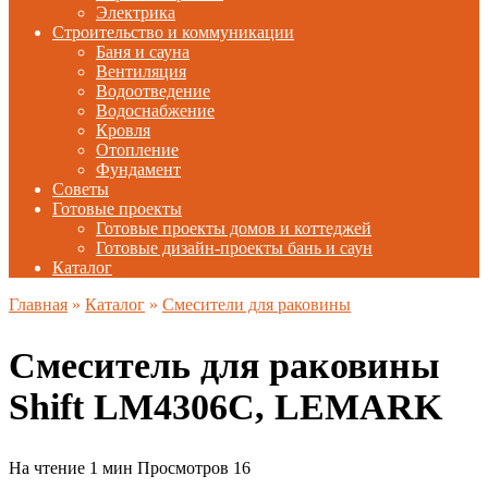
Электрика
Строительство и коммуникации
Баня и сауна
Вентиляция
Водоотведение
Водоснабжение
Кровля
Отопление
Фундамент
Советы
Готовые проекты
Готовые проекты домов и коттеджей
Готовые дизайн-проекты бань и саун
Каталог
Главная
»
Каталог
»
Смесители для раковины
Смеситель для раковины
Shift LM4306C, LEMARK
На чтение
1 мин
Просмотров
16