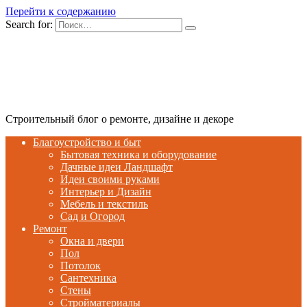
Перейти к содержанию
Search for:
Строительный блог о ремонте, дизайне и декоре
Благоустройство и быт
Бытовая техника и оборудование
Дачные идеи Ландшафт
Идеи своими руками
Интерьер и Дизайн
Мебель и текстиль
Сад и Огород
Ремонт
Окна и двери
Пол
Потолок
Сантехника
Стены
Стройматериалы