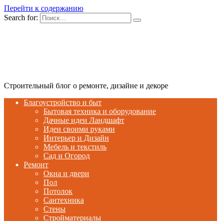
Перейти к содержанию
Search for:
Строительный блог о ремонте, дизайне и декоре
Благоустройство и быт
Бытовая техника и оборудование
Дачные идеи Ландшафт
Идеи своими руками
Интерьер и Дизайн
Мебель и текстиль
Сад и Огород
Ремонт
Окна и двери
Пол
Потолок
Сантехника
Стены
Стройматериалы