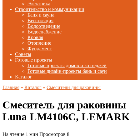
Электрика
Строительство и коммуникации
Баня и сауна
Вентиляция
Водоотведение
Водоснабжение
Кровля
Отопление
Фундамент
Советы
Готовые проекты
Готовые проекты домов и коттеджей
Готовые дизайн-проекты бань и саун
Каталог
Главная
»
Каталог
»
Смесители для раковины
Смеситель для раковины
Luna LM4106C, LEMARK
На чтение
1 мин
Просмотров
8