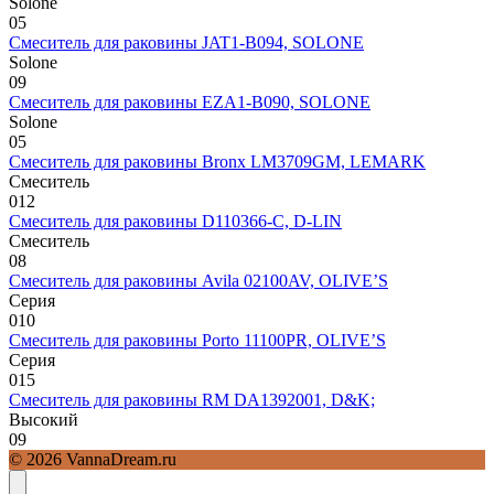
Solone
0
5
Смеситель для раковины JAT1-B094, SOLONE
Solone
0
9
Смеситель для раковины EZA1-B090, SOLONE
Solone
0
5
Смеситель для раковины Bronx LM3709GM, LEMARK
Смеситель
0
12
Смеситель для раковины D110366-С, D-LIN
Смеситель
0
8
Смеситель для раковины Avila 02100AV, OLIVE’S
Серия
0
10
Смеситель для раковины Porto 11100PR, OLIVE’S
Серия
0
15
Смеситель для раковины RM DA1392001, D&K;
Высокий
0
9
© 2026 VannaDream.ru