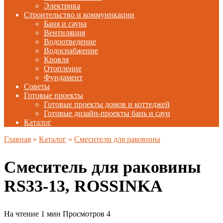
Электрика
Строительство и коммуникации
Баня и сауна
Вентиляция
Водоотведение
Водоснабжение
Кровля
Отопление
Фундамент
Советы
Готовые проекты
Готовые проекты домов и коттеджей
Готовые дизайн-проекты бань и саун
Каталог
Главная
»
Каталог
»
Смесители для раковины
Смеситель для раковины
RS33-13, ROSSINKA
На чтение
1 мин
Просмотров
4