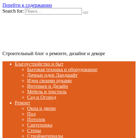
Перейти к содержанию
Search for:
Строительный блог о ремонте, дизайне и декоре
Благоустройство и быт
Бытовая техника и оборудование
Дачные идеи Ландшафт
Идеи своими руками
Интерьер и Дизайн
Мебель и текстиль
Сад и Огород
Ремонт
Окна и двери
Пол
Потолок
Сантехника
Стены
Стройматериалы