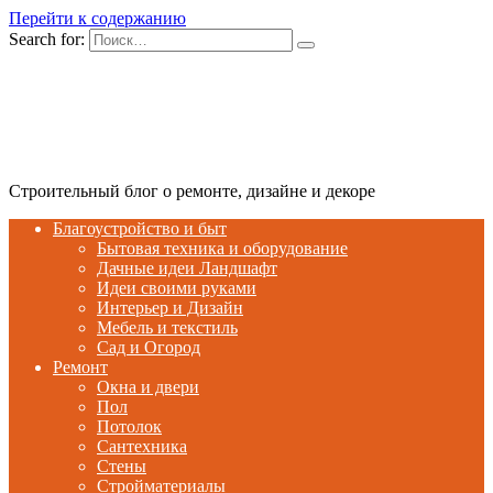
Перейти к содержанию
Search for:
Строительный блог о ремонте, дизайне и декоре
Благоустройство и быт
Бытовая техника и оборудование
Дачные идеи Ландшафт
Идеи своими руками
Интерьер и Дизайн
Мебель и текстиль
Сад и Огород
Ремонт
Окна и двери
Пол
Потолок
Сантехника
Стены
Стройматериалы