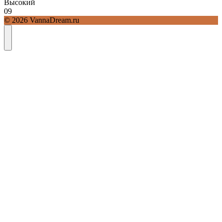
Высокий
0
9
© 2026 VannaDream.ru