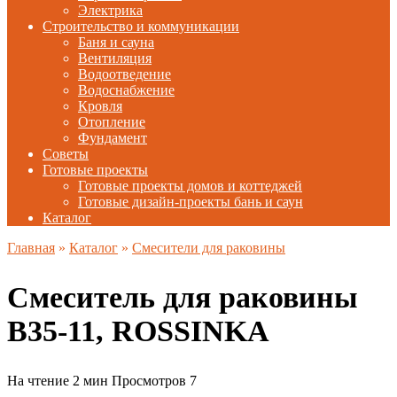
Электрика
Строительство и коммуникации
Баня и сауна
Вентиляция
Водоотведение
Водоснабжение
Кровля
Отопление
Фундамент
Советы
Готовые проекты
Готовые проекты домов и коттеджей
Готовые дизайн-проекты бань и саун
Каталог
Главная
»
Каталог
»
Смесители для раковины
Смеситель для раковины
B35-11, ROSSINKA
На чтение
2 мин
Просмотров
7