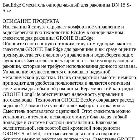
BauEdge Смеситель однорычажный для раковины DN 15 S-
Size
ОПИСАНИЕ ПРОДУКТА
Изысканный силуэт скрывает комфортное управление и
водосберегающую технологию EcoJoy в однорычажном
смесителе для раковины GROHE BauEdge
Обновите свою ванную с тонким силуэтом однорычажного
смесителя GROHE BauEdge для раковины и вы сразу оцените
преимущества его плавного управления и водосберегающих
функций. Смеситель спроектирован с гладким корпусом для
раковин, которые не требуют использования донного клапана.
Управление осуществляется с помощью надежной
металлической рукоятки. Излив стандартной высоты немного
приподнят для удобства пользователя и является отличным
сочетанием для обычной раковины. Керамический картридж
GROHE LongLife обеспечивает надежность управления
потоком воды. Технология GROHE EcoJoy сокращает расход
воды до 5,7 л/мин без ущерба для комфорта потока воды.
Смеситель поставляется с цепочкой. Этот смеситель можно
установить в течение нескольких минут благодаря гибкой
подводке и системе быстрой инсталляции. Благодаря
ослепительной, износостойкой хромовой поверхности
GROHE StarLight, этот смеситель для ванны сохранит
безукоризненную работу на долгие годы. Смесители GROHE