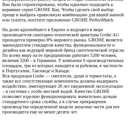
Bau были спроектированы, чтобы идеально подходить к
керамике серии GROHE Bau. Чтобы сделать свой выбор
проще и выбрать правильную комбинацию для вашей ванной
или туалета, посетите приложение GROHE PerfectMatch.
На долю крупнейшего в Европе и ведущего в мире
производителя санитарно-технической арматуры Grohe AG
приходится примерно 8% мирового рынка. GROHE является
законодателем стандартов качества, функциональности и
дизайна как ведущий мировой бренд сантехнической отрасли.
По всему миру на ее предприятиях работает 5200 человек,
включая 3200 – в Германии. У компании 6 производственных
площадок, три из которых находятся за рубежом, в частности
в Португалии, Таиланде и Канаде.
Вся продукция Grohe — смесители, души и термостаты, а
также все сопутствующие компоненты должны выдержать
воздействие, имитирующее 20 лет ежедневной эксплуатации
– в системах с особо жесткой водой. Качество GROHE
позволяет изделию функционировать значительно дольше
стандартного срока службы, а в случае прекращения
производства определенной модели запасные части для нее
производятся еще не менее десяти лет.