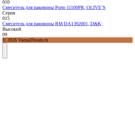
0
10
Смеситель для раковины Porto 11100PR, OLIVE’S
Серия
0
15
Смеситель для раковины RM DA1392001, D&K;
Высокий
0
9
© 2026 VannaDream.ru