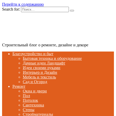
Перейти к содержанию
Search for:
Строительный блог о ремонте, дизайне и декоре
Благоустройство и быт
Бытовая техника и оборудование
Дачные идеи Ландшафт
Идеи своими руками
Интерьер и Дизайн
Мебель и текстиль
Сад и Огород
Ремонт
Окна и двери
Пол
Потолок
Сантехника
Стены
Стройматериалы