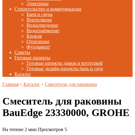
Электрика
Строительство и коммуникации
Баня и сауна
Вентиляция
Водоотведение
Водоснабжение
Кровля
Отопление
Фундамент
Советы
Готовые проекты
Готовые проекты домов и коттеджей
Готовые дизайн-проекты бань и саун
Каталог
Главная
»
Каталог
»
Смесители для раковины
Смеситель для раковины
BauEdge 23330000, GROHE
На чтение
2 мин
Просмотров
5