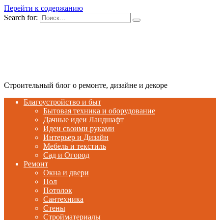
Перейти к содержанию
Search for:
Строительный блог о ремонте, дизайне и декоре
Благоустройство и быт
Бытовая техника и оборудование
Дачные идеи Ландшафт
Идеи своими руками
Интерьер и Дизайн
Мебель и текстиль
Сад и Огород
Ремонт
Окна и двери
Пол
Потолок
Сантехника
Стены
Стройматериалы