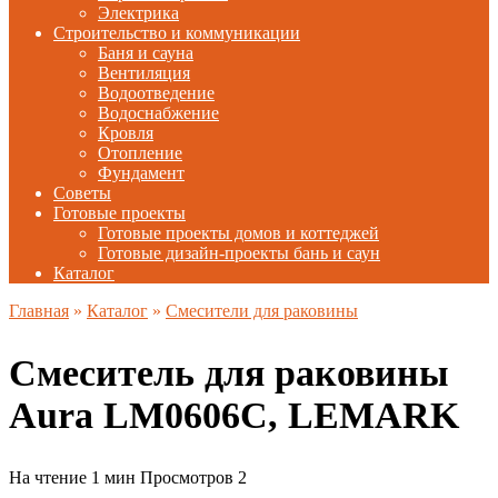
Электрика
Строительство и коммуникации
Баня и сауна
Вентиляция
Водоотведение
Водоснабжение
Кровля
Отопление
Фундамент
Советы
Готовые проекты
Готовые проекты домов и коттеджей
Готовые дизайн-проекты бань и саун
Каталог
Главная
»
Каталог
»
Смесители для раковины
Смеситель для раковины
Aura LM0606C, LEMARK
На чтение
1 мин
Просмотров
2