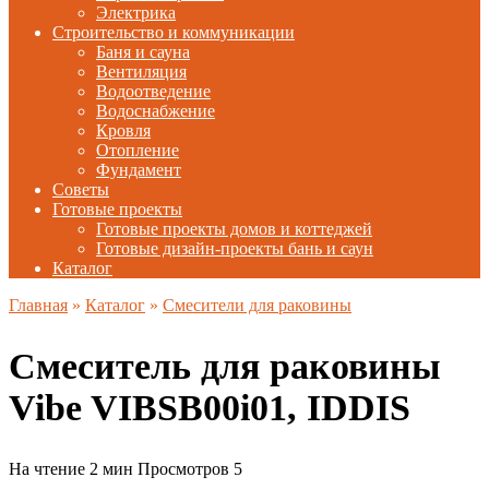
Электрика
Строительство и коммуникации
Баня и сауна
Вентиляция
Водоотведение
Водоснабжение
Кровля
Отопление
Фундамент
Советы
Готовые проекты
Готовые проекты домов и коттеджей
Готовые дизайн-проекты бань и саун
Каталог
Главная
»
Каталог
»
Смесители для раковины
Смеситель для раковины
Vibe VIBSB00i01, IDDIS
На чтение
2 мин
Просмотров
5