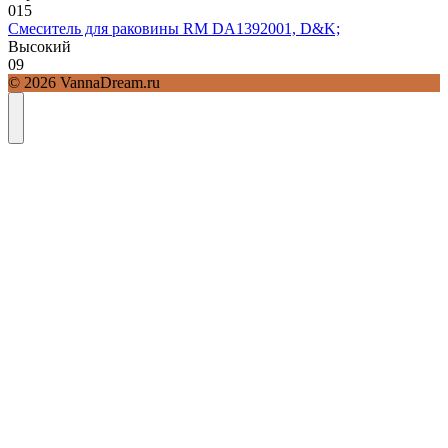
0
15
Смеситель для раковины RM DA1392001, D&K;
Высокий
0
9
© 2026 VannaDream.ru