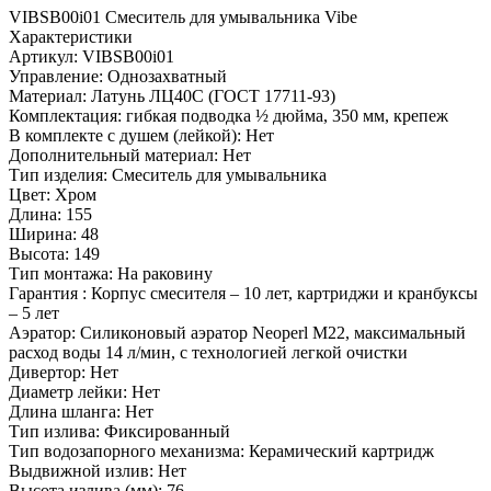
VIBSB00i01 Смеситель для умывальника Vibe
Характеристики
Артикул: VIBSB00i01
Управление: Однозахватный
Материал: Латунь ЛЦ40C (ГОСТ 17711-93)
Комплектация: гибкая подводка ½ дюйма, 350 мм, крепеж
В комплекте с душем (лейкой): Нет
Дополнительный материал: Нет
Тип изделия: Смеситель для умывальника
Цвет: Хром
Длина: 155
Ширина: 48
Высота: 149
Тип монтажа: На раковину
Гарантия : Корпус смесителя – 10 лет, картриджи и кранбуксы
– 5 лет
Аэратор: Силиконовый аэратор Neoperl М22, максимальный
расход воды 14 л/мин, с технологией легкой очистки
Дивертор: Нет
Диаметр лейки: Нет
Длина шланга: Нет
Тип излива: Фиксированный
Тип водозапорного механизма: Керамический картридж
Выдвижной излив: Нет
Высота излива (мм): 76