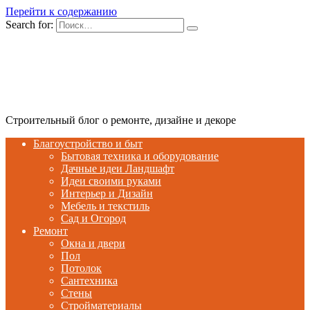
Перейти к содержанию
Search for:
Строительный блог о ремонте, дизайне и декоре
Благоустройство и быт
Бытовая техника и оборудование
Дачные идеи Ландшафт
Идеи своими руками
Интерьер и Дизайн
Мебель и текстиль
Сад и Огород
Ремонт
Окна и двери
Пол
Потолок
Сантехника
Стены
Стройматериалы