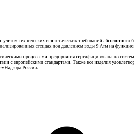
 учетом технических и эстетических требований абсолютного бо
циализированных стендах под давлением воды 9 Атм на функцион
огическими процессами предприятия сертифицирована по систем
вии с европейскими стандартами. Также все изделия удовлетв
емНадзора России.