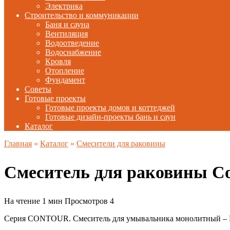
Электрика
Строительство и коммуникации
Баня и сауна
Вентиляция
Водоотведение
Водоснабжение
Кровля
Отопление
Фундамент
Советы
Готовые проекты
Готовые проекты домов и коттеджей
Готовые дизайн-проекты бань и саун
Каталог
Главная
»
Каталог
»
Смесители для раковины
Смеситель для раковины 
На чтение
1 мин
Просмотров
4
Серия CONTOUR. Смеситель для умывальника монолитный –