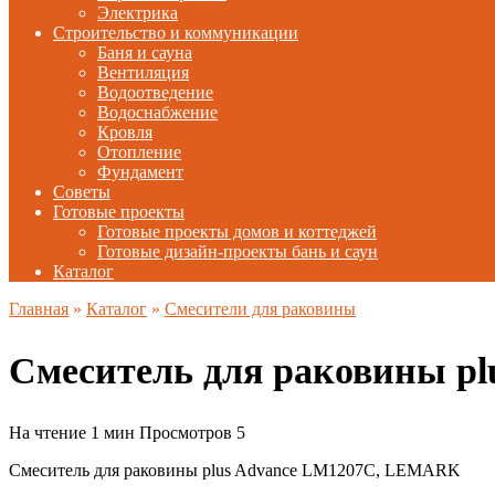
Электрика
Строительство и коммуникации
Баня и сауна
Вентиляция
Водоотведение
Водоснабжение
Кровля
Отопление
Фундамент
Советы
Готовые проекты
Готовые проекты домов и коттеджей
Готовые дизайн-проекты бань и саун
Каталог
Главная
»
Каталог
»
Смесители для раковины
Смеситель для раковины p
На чтение
1 мин
Просмотров
5
Смеситель для раковины plus Advance LM1207C, LEMARK