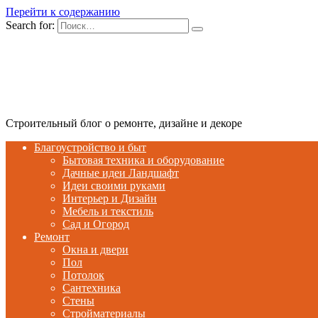
Перейти к содержанию
Search for:
Строительный блог о ремонте, дизайне и декоре
Благоустройство и быт
Бытовая техника и оборудование
Дачные идеи Ландшафт
Идеи своими руками
Интерьер и Дизайн
Мебель и текстиль
Сад и Огород
Ремонт
Окна и двери
Пол
Потолок
Сантехника
Стены
Стройматериалы