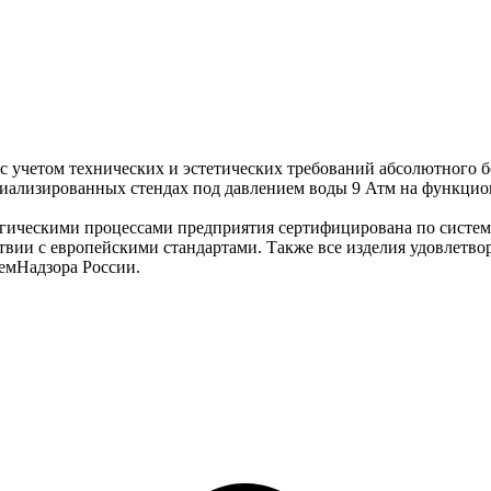
 учетом технических и эстетических требований абсолютного бо
циализированных стендах под давлением воды 9 Атм на функцион
огическими процессами предприятия сертифицирована по систем
вии с европейскими стандартами. Также все изделия удовлетв
емНадзора России.