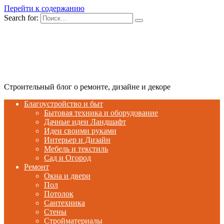
Перейти к содержанию
Search for:
Строительный блог о ремонте, дизайне и декоре
Благоустройство и быт
Бытовая техника и оборудование
Дачные идеи Ландшафт
Идеи своими руками
Интерьер и Дизайн
Мебель и текстиль
Сад и Огород
Ремонт
Окна и двери
Пол
Потолок
Сантехника
Стены
Стройматериалы