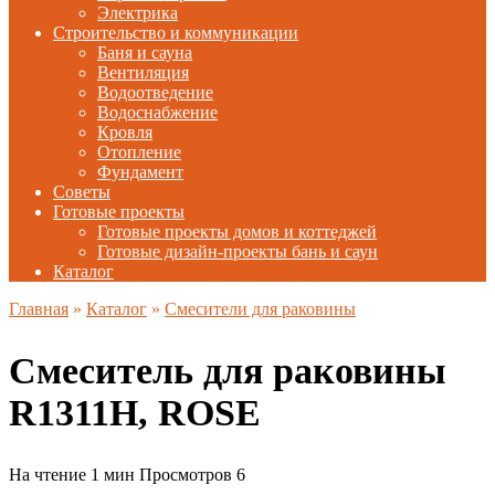
Электрика
Строительство и коммуникации
Баня и сауна
Вентиляция
Водоотведение
Водоснабжение
Кровля
Отопление
Фундамент
Советы
Готовые проекты
Готовые проекты домов и коттеджей
Готовые дизайн-проекты бань и саун
Каталог
Главная
»
Каталог
»
Смесители для раковины
Смеситель для раковины
R1311H, ROSE
На чтение
1 мин
Просмотров
6