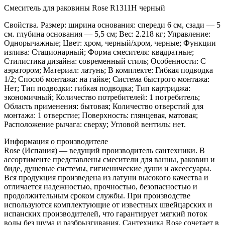
Смеситель для раковины Rose R1311H черный
Свойства. Размер: ширина основания: спереди 6 см, сзади — 5
см. глубина основания — 5,5 см; Вес: 2.218 кг; Управление:
Однорычажные; Цвет: хром, черный/хром, черные; Функции
излива: Стационарный; Форма смесителя: квадратные;
Стилистика дизайна: современный стиль; Особенности: С
аэратором; Материал: латунь; В комплекте: Гибкая подводка
1/2; Способ монтажа: на гайке; Система быстрого монтажа:
Нет; Тип подводки: гибкая подводка; Тип картриджа:
экономичный; Количество потребителей: 1 потребитель;
Область применения: бытовая; Количество отверстий для
монтажа: 1 отверстие; Поверхность: глянцевая, матовая;
Расположение рычага: сверху; Угловой вентиль: нет.
Информация о производителе
Rose (Испания) — ведущий производитель сантехники. В
ассортименте представлены смесители для ванны, раковин и
биде, душевые системы, гигиенические души и аксессуары.
Вся продукция произведена из латуни высокого качества и
отличается надежностью, прочностью, безопасностью и
продолжительным сроком службы. При производстве
используются комплектующие от известных швейцарских и
испанских производителей, что гарантирует мягкий поток
воды без шума и разбрызгивания. Сантехника Rose сочетает в