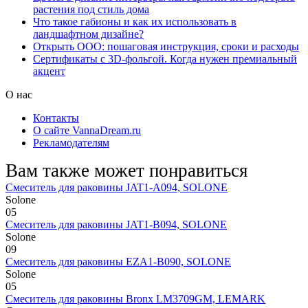
растения под стиль дома
Что такое габионы и как их использовать в
ландшафтном дизайне?
Открыть ООО: пошаговая инструкция, сроки и расходы
Сертификаты с 3D-фольгой. Когда нужен премиальный
акцент
О нас
Контакты
О сайте VannaDream.ru
Рекламодателям
Вам также может понравиться
Смеситель для раковины JAT1-A094, SOLONE
Solone
0
5
Смеситель для раковины JAT1-B094, SOLONE
Solone
0
9
Смеситель для раковины EZA1-B090, SOLONE
Solone
0
5
Смеситель для раковины Bronx LM3709GM, LEMARK