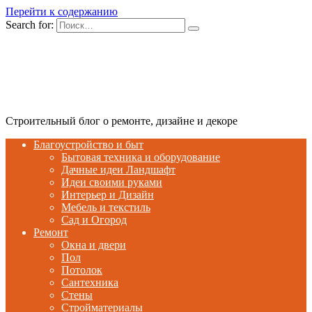
Перейти к содержанию
Search for:
Строительный блог о ремонте, дизайне и декоре
Благоустройство и быт
Бытовая техника и оборудование
Дачные идеи Ландшафт
Идеи своими руками
Интерьер и Дизайн
Мебель и текстиль
Сад и Огород
Ремонт
Окна и двери
Пол
Потолок
Сантехника
Стены
Стройматериалы