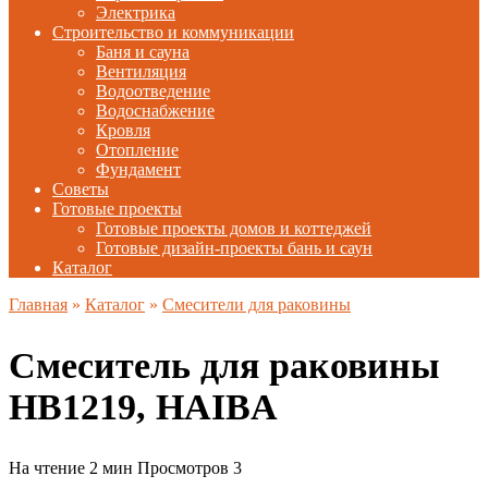
Электрика
Строительство и коммуникации
Баня и сауна
Вентиляция
Водоотведение
Водоснабжение
Кровля
Отопление
Фундамент
Советы
Готовые проекты
Готовые проекты домов и коттеджей
Готовые дизайн-проекты бань и саун
Каталог
Главная
»
Каталог
»
Смесители для раковины
Смеситель для раковины
HB1219, HAIBA
На чтение
2 мин
Просмотров
3