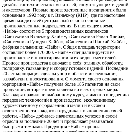
дизайна сантехнических смесителей, сопутствующих изделий
и аксессуаров. Первые производственные предприятия были
основаны в 1992 году в г. Вэньчжоу (КНР), где по настоящее
время находится её центральный офис и основные
производственные подразделения. В настоящее время,
«Haiba» состоит из 5 производственных комплексов:
«Сантехника Вэньчжоу Хайба», «Сантехника Райан Хайба»,
«Сантехника Гуандун Хайба», «Сантехника Шанхай Хайба»,
фабрика гальваники «Haiba». Общая площадь территории
составляет более 170 000. «Haiba» специализируется на
производстве и проектировании всех видов смесителей.
Процесс производства включает в себя: отливку, обработку,
полировку, гальванику и сборку готовых изделий. Последние
20 лет корпорация сделала упор в области исследования,
разработки и проектирования. С момента своего основания
корпорация «Haiba» получила более 185 патентов на свои
продукции, которые представлены во всех странах мира.
Благодаря правильно выбранному курсу, а именно внедрению
передовых технологий в производство, эксклюзивному
художественному оформлению изделий и высокой
ответственности каждого сотрудника к выполнению своей
работы, «Haiba» добилась значительных успехов в своей
отрасли за последние 20 лет и продолжает развиваться
быстрыми темпами. Продукция «Haiba» прошла
сертификацию в соответствии с требованиями следующих