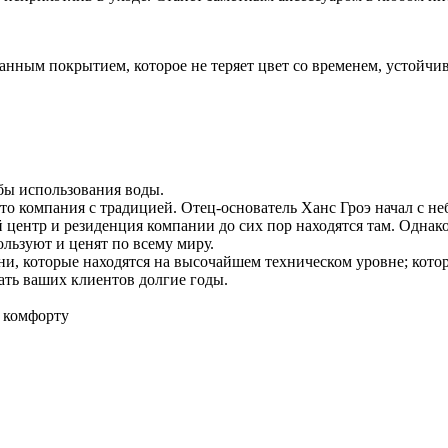
анным покрытием, которое не теряет цвет со временем, устойчи
бы использования воды.
то компания с традицией. Отец-основатель Ханс Гроэ начал с не
ентр и резиденция компании до сих пор находятся там. Однако 
льзуют и ценят по всему миру.
хни, которые находятся на высочайшем техническом уровне; ко
ать ваших клиентов долгие годы.
 комфорту