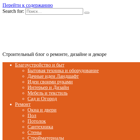
Перейти к содержанию
Search for:
Строительный блог о ремонте, дизайне и декоре
Благоустройство и быт
Бытовая техника и оборудование
Дачные идеи Ландшафт
Идеи своими руками
Интерьер и Дизайн
Мебель и текстиль
Сад и Огород
Ремонт
Окна и двери
Пол
Потолок
Сантехника
Стены
Стройматериалы