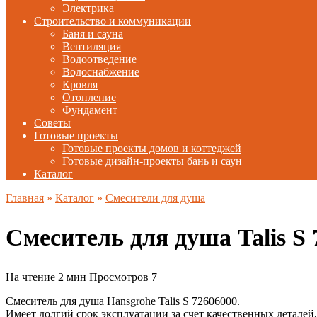
Электрика
Строительство и коммуникации
Баня и сауна
Вентиляция
Водоотведение
Водоснабжение
Кровля
Отопление
Фундамент
Советы
Готовые проекты
Готовые проекты домов и коттеджей
Готовые дизайн-проекты бань и саун
Каталог
Главная
»
Каталог
»
Смесители для душа
Смеситель для душа Talis 
На чтение
2 мин
Просмотров
7
Смеситель для душа Hansgrohe Talis S 72606000.
Имеет долгий срок эксплуатации за счет качественных деталей