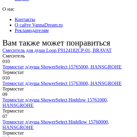
О нас
Контакты
О сайте VannaDream.ru
Рекламодателям
Вам также может понравиться
Смеситель для душа Loop F9124182CP-01, BRAVAT
Смеситель
0
10
Термостат д/душа ShowerSelect 15765000, HANSGROHE
Термостат
0
10
Термостат д/душа ShowerSelect 15763000, HANSGROHE
Термостат
0
9
Термостат д/душа ShowerSelect Highfow 15761000,
HANSGROHE
Термостат
0
7
Термостат д/душа ShowerSelect Highflow 15760000,
HANSGROHE
Термостат