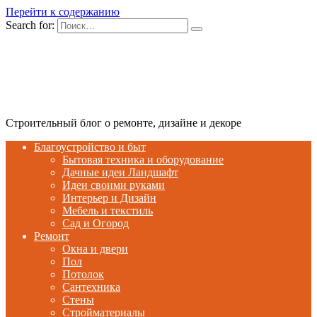
Перейти к содержанию
Search for:
Строительный блог о ремонте, дизайне и декоре
Благоустройство и быт
Бытовая техника и оборудование
Дачные идеи Ландшафт
Идеи своими руками
Интерьер и Дизайн
Мебель и текстиль
Сад и Огород
Ремонт
Окна и двери
Пол
Потолок
Сантехника
Стены
Стройматериалы