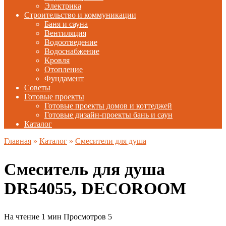
Электрика
Строительство и коммуникации
Баня и сауна
Вентиляция
Водоотведение
Водоснабжение
Кровля
Отопление
Фундамент
Советы
Готовые проекты
Готовые проекты домов и коттеджей
Готовые дизайн-проекты бань и саун
Каталог
Главная
»
Каталог
»
Смесители для душа
Смеситель для душа
DR54055, DECOROOM
На чтение
1 мин
Просмотров
5