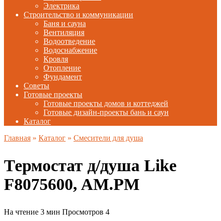
Электрика
Строительство и коммуникации
Баня и сауна
Вентиляция
Водоотведение
Водоснабжение
Кровля
Отопление
Фундамент
Советы
Готовые проекты
Готовые проекты домов и коттеджей
Готовые дизайн-проекты бань и саун
Каталог
Главная
»
Каталог
»
Смесители для душа
Термостат д/душа Like
F8075600, AM.PM
На чтение
3 мин
Просмотров
4