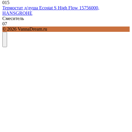
0
15
Термостат д/душа Ecostat S High Flow 15756000,
HANSGROHE
Смеситель
0
7
© 2026 VannaDream.ru