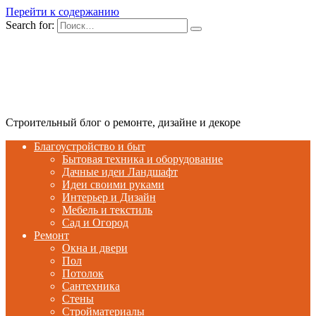
Перейти к содержанию
Search for:
Строительный блог о ремонте, дизайне и декоре
Благоустройство и быт
Бытовая техника и оборудование
Дачные идеи Ландшафт
Идеи своими руками
Интерьер и Дизайн
Мебель и текстиль
Сад и Огород
Ремонт
Окна и двери
Пол
Потолок
Сантехника
Стены
Стройматериалы