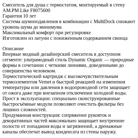
Смеситель для душа с термостатом, монтируемый в стену
AM.PM Like F8075600
Гарантия 10 лет
Система шумоподавления в комбинации с MultiDock снижают
уровень шума до минимума
Максимальный комфорт при регулировке
Изготовлен из латуни с пониженным содержанием свинца
Описание
Впервые модный дизайнерский смеситель в доступном
сегменте: ультрамодный стиль Dynamic Organic — природные
формы в сочетании с четкими линиями, доведенными до
совершенства человеком.
Термостатический картридж с высокочувствительным
термоэлементом Vernet и быстрой реакцией на изменения
температуры или давления в водопроводной сети защищает
от ожога даже при внезапном отключении холодной воды.
Прост в эксплуатации: специально сконструированные
быстросъёмные модули позволяют очистить фильтры без
лишних сложностей.
Продуманная конструкция: сопряжение рукояток и
декоративных частей максимально защищает внутренние
полости от попадания воды и загрязнений, а дренажные
каналы обеспечат вывод конденсата из стены наружу.