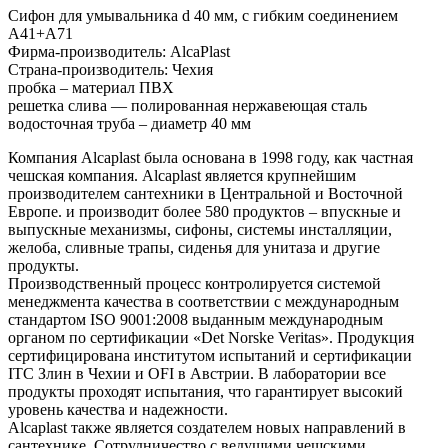
Сифон для умывальника d 40 мм, с гибким соединением
A41+A71
Фирма-производитель: AlcaPlast
Страна-производитель: Чехия
пробка – материал ПВХ
решетка слива — полированная нержавеющая сталь
водосточная труба – диаметр 40 мм
Компания Alcaplast была основана в 1998 году, как частная
чешская компания. Alcaplast является крупнейшим
производителем сантехники в Центральной и Восточной
Европе. и производит более 580 продуктов – впускные и
выпускные механизмы, сифоны, системы инсталляции,
желоба, сливные трапы, сиденья для унитаза и другие
продукты.
Производственный процесс контролируется системой
менеджмента качества в соответствии с международным
стандартом ISO 9001:2008 выданным международным
органом по сертификации «Det Norske Veritas». Продукция
сертифицирована институтом испытаний и сертификации
ITC Злин в Чехии и OFI в Австрии. В лаборатории все
продукты проходят испытания, что гарантирует высокий
уровень качества и надежности.
Alcaplast также является создателем новых направлений в
сантехнике. Сотрудничество с ведущими чешскими