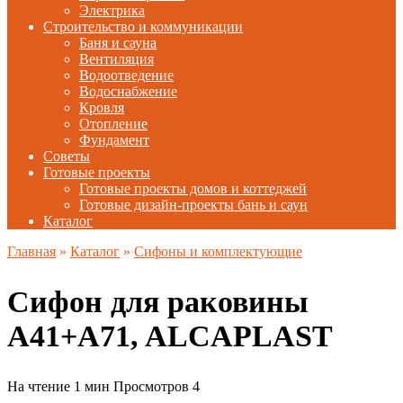
Электрика
Строительство и коммуникации
Баня и сауна
Вентиляция
Водоотведение
Водоснабжение
Кровля
Отопление
Фундамент
Советы
Готовые проекты
Готовые проекты домов и коттеджей
Готовые дизайн-проекты бань и саун
Каталог
Главная
»
Каталог
»
Сифоны и комплектующие
Сифон для раковины
A41+A71, ALCAPLAST
На чтение
1 мин
Просмотров
4