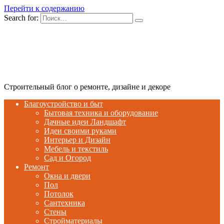
Перейти к содержанию
Search for:
Строительный блог о ремонте, дизайне и декоре
Благоустройство и быт
Бытовая техника и оборудование
Дачные идеи Ландшафт
Идеи своими руками
Интерьер и Дизайн
Мебель и текстиль
Сад и Огород
Ремонт
Окна и двери
Пол
Потолок
Сантехника
Стены
Стройматериалы