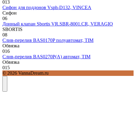
0
13
Сифон для поддонов Vsph-D132, VINCEA
Сифон
0
6
Донный клапан Sbortis VR.SBR-8001.CR, VERAGIO
SBORTIS
0
8
Слив-перелив BAS0170P полуавтомат, TIM
Обвязка
0
16
Слив-перелив BAS0270P(A) автомат, TIM
Обвязка
0
15
© 2026 VannaDream.ru