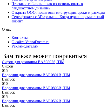
Что такое габионы и как их использовать в
ландшафтном дизайне?
Открыть ООО: пошаговая инструкция, сроки и расходы
Сертификаты с 3D-фольгой. Когда нужен премиальный
акцент
О нас
Контакты
О сайте VannaDream.ru
Рекламодателям
Вам также может понравиться
Сифон для раковины BAS0802S, TIM
Сифон
0
15
Водослив для раковины BAR0801B, TIM
Выпуск
0
10
Водослив для раковины BAR0803B, TIM
Выпуск
0
15
Водослив для раковины BAR0502B, TIM
Выпуск