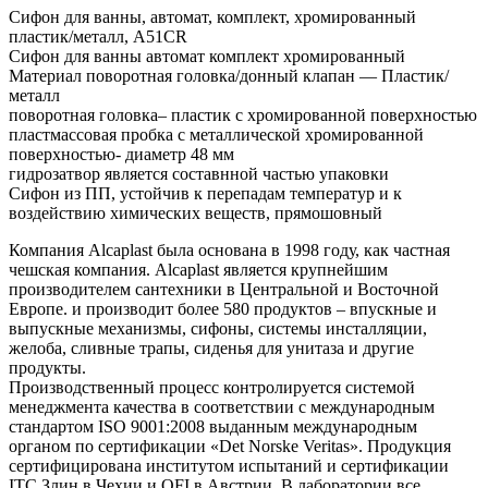
Сифон для ванны, автомат, комплект, хромированный
пластик/металл, A51CR
Сифон для ванны автомат комплект хромированный
Материал поворотная головка/донный клапан — Пластик/
металл
поворотная головка– пластик с хромированной поверхностью
пластмассовая пробка с металлической хромированной
поверхностью- диаметр 48 мм
гидрозатвор является составнной частью упаковки
Сифон из ПП, устойчив к перепадам температур и к
воздействию химических веществ, прямошовный
Компания Alcaplast была основана в 1998 году, как частная
чешская компания. Alcaplast является крупнейшим
производителем сантехники в Центральной и Восточной
Европе. и производит более 580 продуктов – впускные и
выпускные механизмы, сифоны, системы инсталляции,
желоба, сливные трапы, сиденья для унитаза и другие
продукты.
Производственный процесс контролируется системой
менеджмента качества в соответствии с международным
стандартом ISO 9001:2008 выданным международным
органом по сертификации «Det Norske Veritas». Продукция
сертифицирована институтом испытаний и сертификации
ITC Злин в Чехии и OFI в Австрии. В лаборатории все