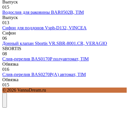
Выпуск
0
15
Водослив для раковины BAR0502B, TIM
Выпуск
0
13
Сифон для поддонов Vsph-D132, VINCEA
Сифон
0
6
Донный клапан Sbortis VR.SBR-8001.CR, VERAGIO
SBORTIS
0
8
Слив-перелив BAS0170P полуавтомат, TIM
Обвязка
0
16
Слив-перелив BAS0270P(A) автомат, TIM
Обвязка
0
15
© 2026 VannaDream.ru