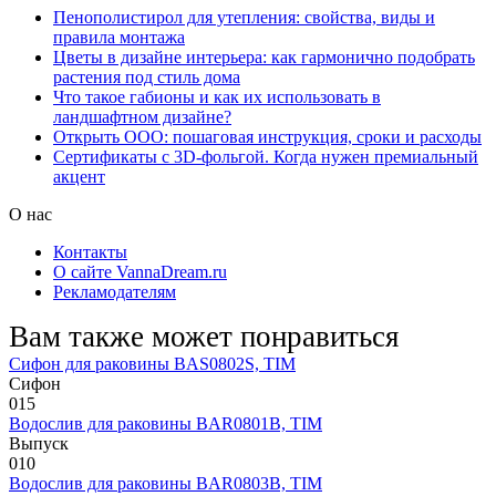
Пенополистирол для утепления: свойства, виды и
правила монтажа
Цветы в дизайне интерьера: как гармонично подобрать
растения под стиль дома
Что такое габионы и как их использовать в
ландшафтном дизайне?
Открыть ООО: пошаговая инструкция, сроки и расходы
Сертификаты с 3D-фольгой. Когда нужен премиальный
акцент
О нас
Контакты
О сайте VannaDream.ru
Рекламодателям
Вам также может понравиться
Сифон для раковины BAS0802S, TIM
Сифон
0
15
Водослив для раковины BAR0801B, TIM
Выпуск
0
10
Водослив для раковины BAR0803B, TIM