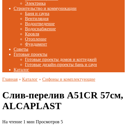
Электрика
Строительство и коммуникации
Баня и сауна
Вентиляция
Водоотведение
Водоснабжение
Кровля
Отопление
Фундамент
Советы
Готовые проекты
Готовые проекты домов и коттеджей
Готовые дизайн-проекты бань и саун
Каталог
Главная
»
Каталог
»
Сифоны и комплектующие
Слив-перелив A51CR 57см,
ALCAPLAST
На чтение
1 мин
Просмотров
5