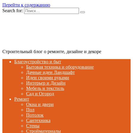
Перейти к содержанию
Search for:
Строительный блог о ремонте, дизайне и декоре
Благоустройство и быт
Бытовая техника и оборудование
Дачные идеи Ландшафт
Идеи своими руками
Интерьер и Дизайн
Мебель и текстиль
Сад и Огород
Ремонт
Окна и двери
Пол
Потолок
Сантехника
Стены
Стройматериалы