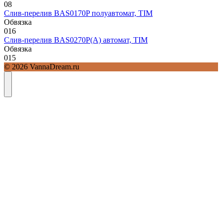
0
8
Слив-перелив BAS0170P полуавтомат, TIM
Обвязка
0
16
Слив-перелив BAS0270P(A) автомат, TIM
Обвязка
0
15
© 2026 VannaDream.ru