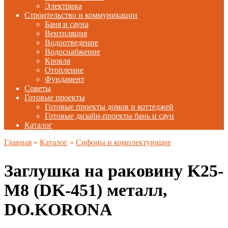
Электрика
Строительство и коммуникации
Баня и сауна
Вентиляция
Водоотведение
Водоснабжение
Кровля
Отопление
Фундамент
Советы
Готовые проекты
Готовые проекты домов и коттеджей
Готовые дизайн-проекты бань и саун
Каталог
Главная
»
Каталог
»
Сифоны и комплектующие
Заглушка на раковину K25-
M8 (DK-451) металл,
DO.KORONA