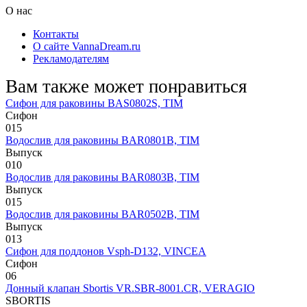
О нас
Контакты
О сайте VannaDream.ru
Рекламодателям
Вам также может понравиться
Сифон для раковины BAS0802S, TIM
Сифон
0
15
Водослив для раковины BAR0801B, TIM
Выпуск
0
10
Водослив для раковины BAR0803B, TIM
Выпуск
0
15
Водослив для раковины BAR0502B, TIM
Выпуск
0
13
Сифон для поддонов Vsph-D132, VINCEA
Сифон
0
6
Донный клапан Sbortis VR.SBR-8001.CR, VERAGIO
SBORTIS