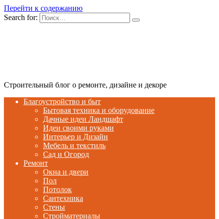
Перейти к содержанию
Search for:
Строительный блог о ремонте, дизайне и декоре
Благоустройство и быт
Бытовая техника и оборудование
Дачные идеи Ландшафт
Идеи своими руками
Интерьер и Дизайн
Мебель и текстиль
Сад и Огород
Ремонт
Окна и двери
Пол
Потолок
Сантехника
Стены
Стройматериалы