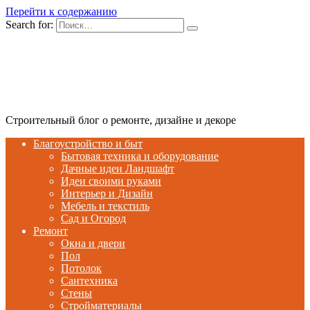
Перейти к содержанию
Search for:
Строительный блог о ремонте, дизайне и декоре
Благоустройство и быт
Бытовая техника и оборудование
Дачные идеи Ландшафт
Идеи своими руками
Интерьер и Дизайн
Мебель и текстиль
Сад и Огород
Ремонт
Окна и двери
Пол
Потолок
Сантехника
Стены
Стройматериалы