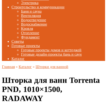
Электрика
Строительство и коммуникации
Баня и сауна
Вентиляция
Водоотведение
Водоснабжение
Кровля
Отопление
Фундамент
Советы
Готовые проекты
Готовые проекты домов и коттеджей
Готовые дизайн-проекты бань и саун
Каталог
Главная
»
Каталог
»
Шторки для ванной
Шторка для ванн Torrenta
PND, 1010×1500,
RADAWAY