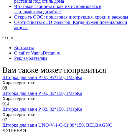
растения под стиль дома
Что такое габионы и как их использовать в
ландшафтном дизайне?
Открыть ООО: пошаговая инструкция, сроки и расходы
Сертификаты с 3D-фольгой. Когда нужен премиальный
акцент
О нас
Контакты
О сайте VannaDream.ru
Рекламодателям
Вам также может понравиться
Шторка для ванн Р-07, 95*150, 1МарКа
Характеристики
0
8
Шторка для ванн Р-05, 85*150, 1МарКа
Характеристики
0
14
Шторка для ванн Р-02, 82*150, 1МарКа
Характеристики
0
7
Шторка для ванн UNO-V-1-C-Cr 80*150, BELBAGNO
ДУШЕВАЯ