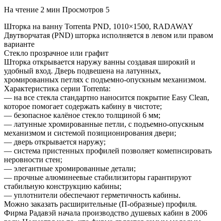
На чтение
2 мин
Просмотров
5
Шторка на ванну Torrenta PND, 1010×1500, RADAWAY
Двутворчатая (PND) шторка исполняется в левом или правом
варианте
Стекло прозрачное или графит
Шторка открывается наружу ванны создавая широкий и
удобный вход. Дверь подвешена на латунных,
хромированных петлях с подъемно-опускным механизмом.
Характеристика серии Torrenta:
— на все стекла стандартно наносится покрытие Easy Clean,
которое помогает содержать кабину в чистоте;
— безопасное калёное стекло толщиной 6 мм;
— латунные хромированные петли, с подъемно-опускным
механизмом и системой позиционирования двери;
— дверь открывается наружу;
— система пристенных профилей позволяет комепнсировать
неровности стен;
— элегантные хромированные детали;
— прочные алюминеевые стабилизиторы гарантируют
стабильную конструкцию кабины;
— уплотнители обеспечают герметичность кабины.
Можно заказать расширительные (П-образные) профиля.
Фирма Радавэй начала производство душевых кабин в 2006