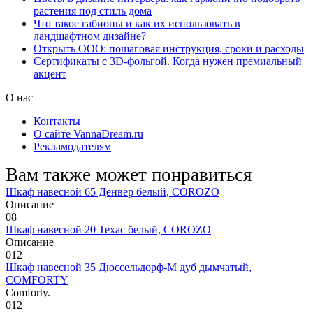
растения под стиль дома
Что такое габионы и как их использовать в
ландшафтном дизайне?
Открыть ООО: пошаговая инструкция, сроки и расходы
Сертификаты с 3D-фольгой. Когда нужен премиальный
акцент
О нас
Контакты
О сайте VannaDream.ru
Рекламодателям
Вам также может понравиться
Шкаф навесной 65 Денвер белый, COROZO
Описание
0
8
Шкаф навесной 20 Техас белый, COROZO
Описание
0
12
Шкаф навесной 35 Дюссельдорф-М дуб дымчатый,
COMFORTY
Comforty.
0
12