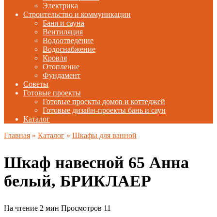
Электрика
Строительство и коммуникации
Баня и сауна
Вентиляция
Водоотведение
Водоснабжение
Кровля
Отопление
Фундамент
Советы
Готовые проекты
Готовые проекты домов и коттеджей
Готовые дизайн-проекты бань и саун
Каталог
Главная
»
Каталог
»
Шкафы для ванной
Шкаф навесной 65 Анна
белый, БРИКЛАЕР
На чтение
2 мин
Просмотров
11