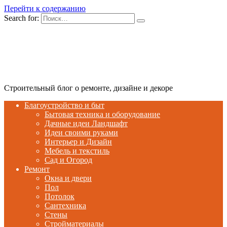
Перейти к содержанию
Search for:
Строительный блог о ремонте, дизайне и декоре
Благоустройство и быт
Бытовая техника и оборудование
Дачные идеи Ландшафт
Идеи своими руками
Интерьер и Дизайн
Мебель и текстиль
Сад и Огород
Ремонт
Окна и двери
Пол
Потолок
Сантехника
Стены
Стройматериалы