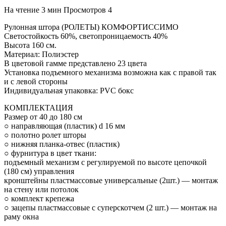
На чтение
3 мин
Просмотров
4
Рулонная штора (РОЛЕТЫ) КОМФОРТИССИМО
Светостойкость 60%, светопроницаемость 40%
Высота 160 см.
Материал: Полиэстер
В цветовой гамме представлено 23 цвета
Установка подъемного механизма возможна как с правой так
и с левой стороны
Индивидуальная упаковка: PVC бокс
КОМПЛЕКТАЦИЯ
Размер от 40 до 180 см
○ направляющая (пластик) d 16 мм
○ полотно ролет шторы
○ нижняя планка-отвес (пластик)
○ фурнитура в цвет ткани:
подъемный механизм с регулируемой по высоте цепочкой
(180 см) управления
кронштейны пластмассовые универсальные (2шт.) — монтаж
на стену или потолок
○ комплект крепежа
○ зацепы пластмассовые с суперскотчем (2 шт.) — монтаж на
раму окна