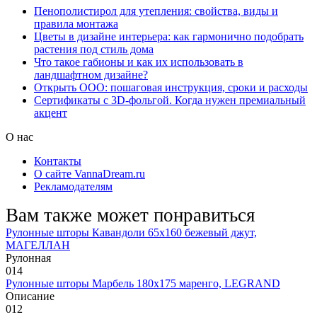
Пенополистирол для утепления: свойства, виды и
правила монтажа
Цветы в дизайне интерьера: как гармонично подобрать
растения под стиль дома
Что такое габионы и как их использовать в
ландшафтном дизайне?
Открыть ООО: пошаговая инструкция, сроки и расходы
Сертификаты с 3D-фольгой. Когда нужен премиальный
акцент
О нас
Контакты
О сайте VannaDream.ru
Рекламодателям
Вам также может понравиться
Рулонные шторы Кавандоли 65х160 бежевый джут,
МАГЕЛЛАН
Рулонная
0
14
Рулонные шторы Марбель 180х175 маренго, LEGRAND
Описание
0
12