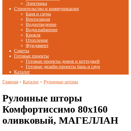
Электрика
Строительство и коммуникации
Баня и сауна
Вентиляция
Водоотведение
Водоснабжение
Кровля
Отопление
Фундамент
Советы
Готовые проекты
Готовые проекты домов и коттеджей
Готовые дизайн-проекты бань и саун
Каталог
Главная
»
Каталог
»
Рулонные шторы
Рулонные шторы
Комфортиссимо 80х160
оливковый, МАГЕЛЛАН