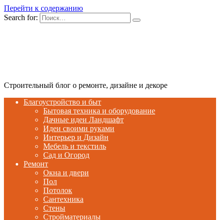
Перейти к содержанию
Search for:
Строительный блог о ремонте, дизайне и декоре
Благоустройство и быт
Бытовая техника и оборудование
Дачные идеи Ландшафт
Идеи своими руками
Интерьер и Дизайн
Мебель и текстиль
Сад и Огород
Ремонт
Окна и двери
Пол
Потолок
Сантехника
Стены
Стройматериалы