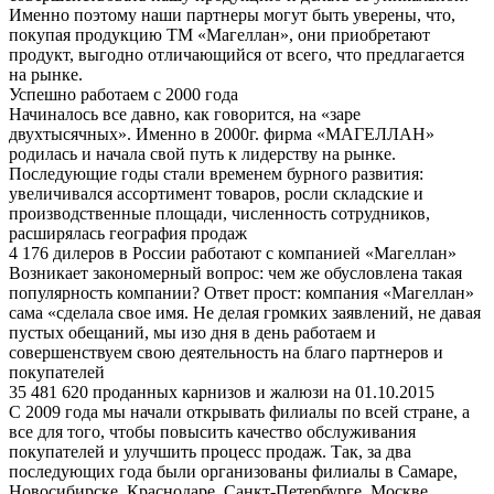
Именно поэтому наши партнеры могут быть уверены, что,
покупая продукцию ТМ «Магеллан», они приобретают
продукт, выгодно отличающийся от всего, что предлагается
на рынке.
Успешно работаем с 2000 года
Начиналось все давно, как говорится, на «заре
двухтысячных». Именно в 2000г. фирма «МАГЕЛЛАН»
родилась и начала свой путь к лидерству на рынке.
Последующие годы стали временем бурного развития:
увеличивался ассортимент товаров, росли складские и
производственные площади, численность сотрудников,
расширялась география продаж
4 176 дилеров в России работают с компанией «Магеллан»
Возникает закономерный вопрос: чем же обусловлена такая
популярность компании? Ответ прост: компания «Магеллан»
сама «сделала свое имя. Не делая громких заявлений, не давая
пустых обещаний, мы изо дня в день работаем и
совершенствуем свою деятельность на благо партнеров и
покупателей
35 481 620 проданных карнизов и жалюзи на 01.10.2015
С 2009 года мы начали открывать филиалы по всей стране, а
все для того, чтобы повысить качество обслуживания
покупателей и улучшить процесс продаж. Так, за два
последующих года были организованы филиалы в Самаре,
Новосибирске, Краснодаре, Санкт-Петербурге, Москве.