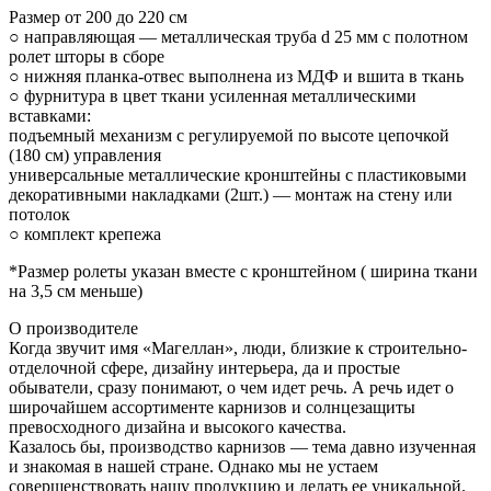
Размер от 200 до 220 см
○ направляющая — металлическая труба d 25 мм с полотном
ролет шторы в сборе
○ нижняя планка-отвес выполнена из МДФ и вшита в ткань
○ фурнитура в цвет ткани усиленная металлическими
вставками:
подъемный механизм с регулируемой по высоте цепочкой
(180 см) управления
универсальные металлические кронштейны с пластиковыми
декоративными накладками (2шт.) — монтаж на стену или
потолок
○ комплект крепежа
*Размер ролеты указан вместе с кронштейном ( ширина ткани
на 3,5 см меньше)
О производителе
Когда звучит имя «Магеллан», люди, близкие к строительно-
отделочной сфере, дизайну интерьера, да и простые
обыватели, сразу понимают, о чем идет речь. А речь идет о
широчайшем ассортименте карнизов и солнцезащиты
превосходного дизайна и высокого качества.
Казалось бы, производство карнизов — тема давно изученная
и знакомая в нашей стране. Однако мы не устаем
совершенствовать нашу продукцию и делать ее уникальной.