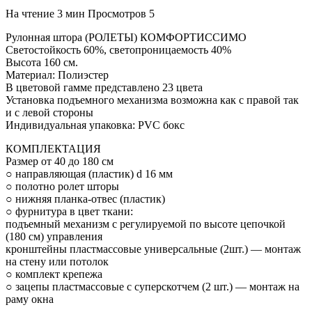
На чтение
3 мин
Просмотров
5
Рулонная штора (РОЛЕТЫ) КОМФОРТИССИМО
Светостойкость 60%, светопроницаемость 40%
Высота 160 см.
Материал: Полиэстер
В цветовой гамме представлено 23 цвета
Установка подъемного механизма возможна как с правой так
и с левой стороны
Индивидуальная упаковка: PVC бокс
КОМПЛЕКТАЦИЯ
Размер от 40 до 180 см
○ направляющая (пластик) d 16 мм
○ полотно ролет шторы
○ нижняя планка-отвес (пластик)
○ фурнитура в цвет ткани:
подъемный механизм с регулируемой по высоте цепочкой
(180 см) управления
кронштейны пластмассовые универсальные (2шт.) — монтаж
на стену или потолок
○ комплект крепежа
○ зацепы пластмассовые с суперскотчем (2 шт.) — монтаж на
раму окна