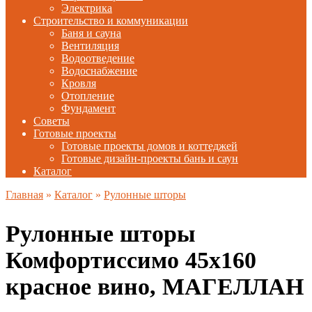
Электрика
Строительство и коммуникации
Баня и сауна
Вентиляция
Водоотведение
Водоснабжение
Кровля
Отопление
Фундамент
Советы
Готовые проекты
Готовые проекты домов и коттеджей
Готовые дизайн-проекты бань и саун
Каталог
Главная
»
Каталог
»
Рулонные шторы
Рулонные шторы
Комфортиссимо 45х160
красное вино, МАГЕЛЛАН