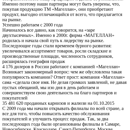
Именно поэтому наши партнеры могут быть уверены, что,
покупая продукцию ТМ «Магеллан», они приобретают
продукт, выгодно отличающийся от всего, что предлагается
на рынке.
Успешно работаем с 2000 года
Начиналось все давно, как говорится, на «заре
двухтысячных». Именно в 2000г. фирма «МАГЕЛЛАН»
родилась и начала свой путь к лидерству на рынке.
Последующие годы стали временем бурного развития:
увеличивался ассортимент товаров, росли складские и
производственные площади, численность сотрудников,
расширялась география продаж
4 176 дилеров в России работают с компанией «Магеллан»
Возникает закономерный вопрос: чем же обусловлена такая
популярность компании? Ответ прост: компания «Магеллан»
сама «сделала свое имя. Не делая громких заявлений, не давая
пустых обещаний, мы изо дня в день работаем и
совершенствуем свою деятельность на благо партнеров и
покупателей
35 481 620 проданных карнизов и жалюзи на 01.10.2015
С 2009 года мы начали открывать филиалы по всей стране, а
все для того, чтобы повысить качество обслуживания
покупателей и улучшить процесс продаж. Так, за два
последующих года были организованы филиалы в Самаре,
Новосибирске, Краснодаре, Санкт-Петербурге, Москве.