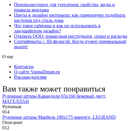
Пенополистирол для утепления: свойства, виды и
правила монтажа
Цветы в дизайне интерьера: как гармонично подобрать
растения под стиль дома
Что такое габионы и как их использовать в
ландшафтном дизайне?
Открыть ООО: пошаговая инструкция, сроки и расходы
Сертификаты с 3D-фольгой. Когда нужен премиальный
акцент
О нас
Контакты
О сайте VannaDream.ru
Рекламодателям
Вам также может понравиться
Рулонные шторы Кавандоли 65х160 бежевый джут,
МАГЕЛЛАН
Рулонная
0
14
Рулонные шторы Марбель 180х175 маренго, LEGRAND
Описание
0
12