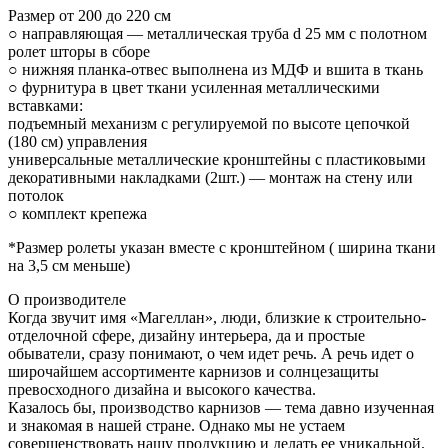
Размер от 200 до 220 см
○ направляющая — металлическая труба d 25 мм с полотном
ролет шторы в сборе
○ нижняя планка-отвес выполнена из МДФ и вшита в ткань
○ фурнитура в цвет ткани усиленная металлическими
вставками:
подъемный механизм с регулируемой по высоте цепочкой
(180 см) управления
универсальные металлические кронштейны с пластиковыми
декоративными накладками (2шт.) — монтаж на стену или
потолок
○ комплект крепежа
*Размер ролеты указан вместе с кронштейном ( ширина ткани
на 3,5 см меньше)
О производителе
Когда звучит имя «Магеллан», люди, близкие к строительно-
отделочной сфере, дизайну интерьера, да и простые
обыватели, сразу понимают, о чем идет речь. А речь идет о
широчайшем ассортименте карнизов и солнцезащиты
превосходного дизайна и высокого качества.
Казалось бы, производство карнизов — тема давно изученная
и знакомая в нашей стране. Однако мы не устаем
совершенствовать нашу продукцию и делать ее уникальной.