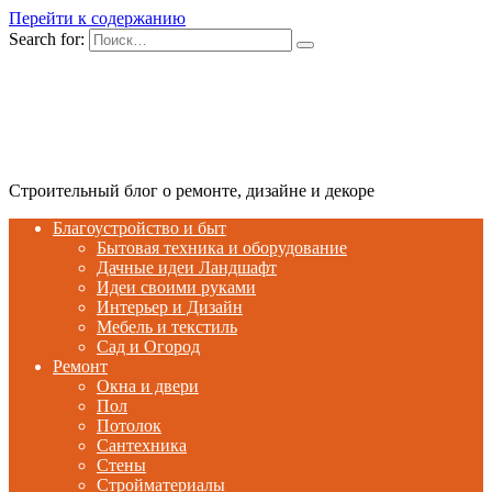
Перейти к содержанию
Search for:
Строительный блог о ремонте, дизайне и декоре
Благоустройство и быт
Бытовая техника и оборудование
Дачные идеи Ландшафт
Идеи своими руками
Интерьер и Дизайн
Мебель и текстиль
Сад и Огород
Ремонт
Окна и двери
Пол
Потолок
Сантехника
Стены
Стройматериалы