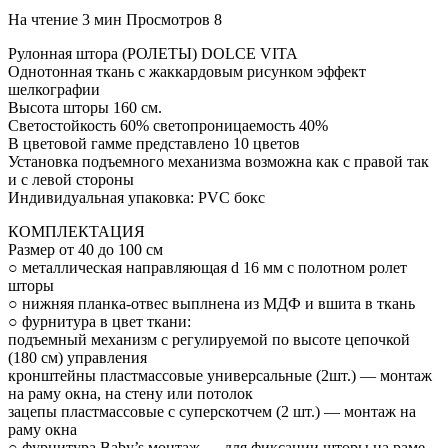
На чтение
3 мин
Просмотров
8
Рулонная штора (РОЛЕТЫ) DOLCE VITA
Однотонная ткань с жаккардовым рисунком эффект
шелкографии
Высота шторы 160 см.
Светостойкость 60% светопроницаемость 40%
В цветовой гамме представлено 10 цветов
Установка подъемного механизма возможна как с правой так
и с левой стороны
Индивидуальная упаковка: PVC бокс
КОМПЛЕКТАЦИЯ
Размер от 40 до 100 см
○ металлическая направляющая d 16 мм с полотном ролет
шторы
○ нижняя планка-отвес выплнена из МДФ и вшита в ткань
○ фурнитура в цвет ткани:
подъемный механизм с регулируемой по высоте цепочкой
(180 см) управления
кронштейны пластмассовые универсальные (2шт.) — монтаж
на раму окна, на стену или потолок
зацепы пластмассовые с суперскотчем (2 шт.) — монтаж на
раму окна
○ фурнитура Baby’s монтаж — для фиксации шторы на раме