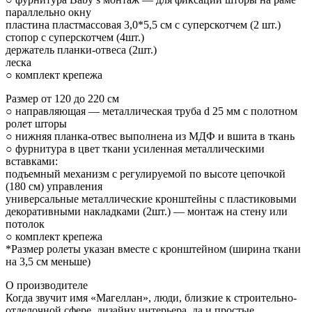
параллельно окну
пластина пластмассовая 3,0*5,5 см с суперскотчем (2 шт.)
стопор с суперскотчем (4шт.)
держатель планки-отвеса (2шт.)
леска
○ комплект крепежа
Размер от 120 до 220 см
○ направляющая — металлическая труба d 25 мм с полотном
ролет шторы
○ нижняя планка-отвес выполнена из МДФ и вшита в ткань
○ фурнитура в цвет ткани усиленная металлическими
вставками:
подъемный механизм с регулируемой по высоте цепочкой
(180 см) управления
универсальные металлические кронштейны с пластиковыми
декоративными накладками (2шт.) — монтаж на стену или
потолок
○ комплект крепежа
*Размер ролеты указан вместе с кронштейном (ширина ткани
на 3,5 см меньше)
О производителе
Когда звучит имя «Магеллан», люди, близкие к строительно-
отделочной сфере, дизайну интерьера, да и простые