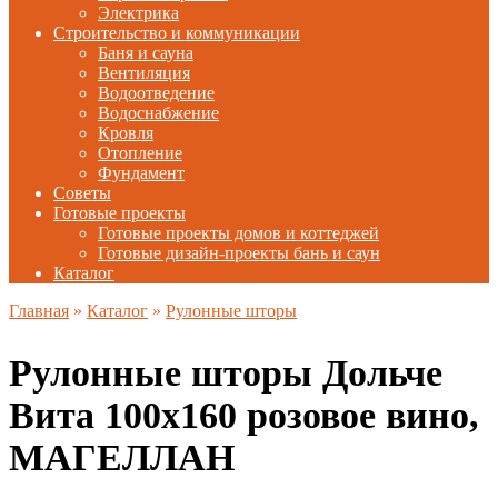
Электрика
Строительство и коммуникации
Баня и сауна
Вентиляция
Водоотведение
Водоснабжение
Кровля
Отопление
Фундамент
Советы
Готовые проекты
Готовые проекты домов и коттеджей
Готовые дизайн-проекты бань и саун
Каталог
Главная
»
Каталог
»
Рулонные шторы
Рулонные шторы Дольче
Вита 100х160 розовое вино,
МАГЕЛЛАН