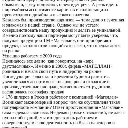
обыватели, сразу понимают, о чем идет речь. А речь идет о
широчайшем ассортименте карнизов и солнцезащиты
превосходного дизайна и высокого качества.
Казалось бы, производство карнизов — тема давно изученная
и знакомая в нашей стране. Однако мы не устаем
совершенствовать нашу продукцию и делать ее уникальной.
Именно поэтому наши партнеры могут быть уверены, что,
покупая продукцию ТМ «Магеллан», они приобретают
продукт, выгодно отличающийся от всего, что предлагается
на рынке.
Успешно работаем с 2000 года
Начиналось все давно, как говорится, на «заре
двухтысячных». Именно в 2000г. фирма «МАГЕЛЛАН»
родилась и начала свой путь к лидерству на рынке.
Последующие годы стали временем бурного развития:
увеличивался ассортимент товаров, росли складские и
производственные площади, численность сотрудников,
расширялась география продаж
4 176 дилеров в России работают с компанией «Магеллан»
Возникает закономерный вопрос: чем же обусловлена такая
популярность компании? Ответ прост: компания «Магеллан»
сама «сделала свое имя. Не делая громких заявлений, не давая
пустых обещаний, мы изо дня в день работаем и
совершенствуем свою деятельность на благо партнеров и
покупателей