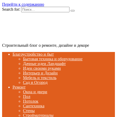
Перейти к содержанию
Search for:
Строительный блог о ремонте, дизайне и декоре
Благоустройство и быт
Бытовая техника и оборудование
Дачные идеи Ландшафт
Идеи своими руками
Интерьер и Дизайн
Мебель и текстиль
Сад и Огород
Ремонт
Окна и двери
Пол
Потолок
Сантехника
Стены
Стройматериалы