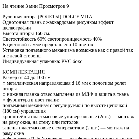
На чтение
3 мин
Просмотров
9
Рулонная штора (РОЛЕТЫ) DOLCE VITA
Однотонная ткань с жаккардовым рисунком эффект
шелкографии
Высота шторы 160 см.
Светостойкость 60% светопроницаемость 40%
В цветовой гамме представлено 10 цветов
Установка подъемного механизма возможна как с правой так
и с левой стороны
Индивидуальная упаковка: PVC бокс
КОМПЛЕКТАЦИЯ
Размер от 40 до 100 см
○ металлическая направляющая d 16 мм с полотном ролет
шторы
○ нижняя планка-отвес выплнена из МДФ и вшита в ткань
○ фурнитура в цвет ткани:
подъемный механизм с регулируемой по высоте цепочкой
(180 см) управления
кронштейны пластмассовые универсальные (2шт.) — монтаж
на раму окна, на стену или потолок
зацепы пластмассовые с суперскотчем (2 шт.) — монтаж на
раму окна
○ фурнитура Baby’s монтаж — для фиксации шторы на раме