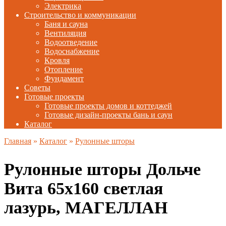
Электрика
Строительство и коммуникации
Баня и сауна
Вентиляция
Водоотведение
Водоснабжение
Кровля
Отопление
Фундамент
Советы
Готовые проекты
Готовые проекты домов и коттеджей
Готовые дизайн-проекты бань и саун
Каталог
Главная
»
Каталог
»
Рулонные шторы
Рулонные шторы Дольче
Вита 65х160 светлая
лазурь, МАГЕЛЛАН