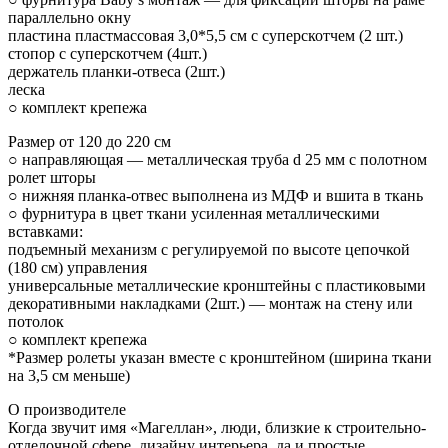
параллельно окну
пластина пластмассовая 3,0*5,5 см с суперскотчем (2 шт.)
стопор с суперскотчем (4шт.)
держатель планки-отвеса (2шт.)
леска
○ комплект крепежа
Размер от 120 до 220 см
○ направляющая — металлическая труба d 25 мм с полотном
ролет шторы
○ нижняя планка-отвес выполнена из МДФ и вшита в ткань
○ фурнитура в цвет ткани усиленная металлическими
вставками:
подъемный механизм с регулируемой по высоте цепочкой
(180 см) управления
универсальные металлические кронштейны с пластиковыми
декоративными накладками (2шт.) — монтаж на стену или
потолок
○ комплект крепежа
*Размер ролеты указан вместе с кронштейном (ширина ткани
на 3,5 см меньше)
О производителе
Когда звучит имя «Магеллан», люди, близкие к строительно-
отделочной сфере, дизайну интерьера, да и простые