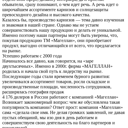
обыватели, сразу понимают, о чем идет речь. А речь идет о
широчайшем ассортименте карнизов и солнцезащиты
превосходного дизайна и высокого качества.
Казалось бы, производство карнизов — тема давно изученная
и знакомая в нашей стране. Однако мы не устаем
совершенствовать нашу продукцию и делать ее уникальной.
Именно поэтому наши партнеры могут быть уверены, что,
покупая продукцию ТМ «Магеллан», они приобретают
продукт, выгодно отличающийся от всего, что предлагается
на рынке.
Успешно работаем с 2000 года
Начиналось все давно, как говорится, на «заре
двухтысячных». Именно в 2000г. фирма «МАГЕЛЛАН»
родилась и начала свой путь к лидерству на рынке.
Последующие годы стали временем бурного развития:
увеличивался ассортимент товаров, росли складские и
производственные площади, численность сотрудников,
расширялась география продаж
4 176 дилеров в России работают с компанией «Магеллан»
Возникает закономерный вопрос: чем же обусловлена такая
популярность компании? Ответ прост: компания «Магеллан»
сама «сделала свое имя. Не делая громких заявлений, не давая
пустых обещаний, мы изо дня в день работаем и
совершенствуем свою деятельность на благо партнеров и
покупателей