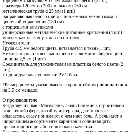
торцевыми заглушками с «ушком» для лески (2 шт.)
с размера 120 см по 200 см, высота 160 см
металлическая труба d 25 мм (1 шт.)
направляющая белого цвета с подъемным механизмом и
цепочкой управления (180 см)
с торцевыми заглушками
универсальные металлические потайные крепления (4 шт.) —
монтаж как на стену, так и на потолок
Утяжелители:
Труба d15 мм белого цвета, вставляется в ткань(1 шт.)
Нижняя планка-отвес выполнена из алюминия белого цвета,
ширина 2,5 см (1 шт.)
Соединитель для утяжелителей из пластика белого цвета (2
шт.)
Индивидуальная упаковка: PVC бокс
*Размер ролеты указан вместе с кронштейном (ширина ткани
на 3,5 см меньше)
О производителе
Когда звучит имя «Магеллан», люди, близкие к строительно-
отделочной сфере, дизайну интерьера, да и простые
обыватели, сразу понимают, о чем идет речь. А речь идет о
широчайшем ассортименте карнизов и солнцезащиты
превосходного дизайна и высокого качества.
Казалось бы, производство карнизов — тема давно изученная