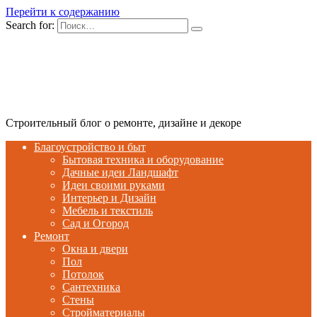
Перейти к содержанию
Search for:
Строительный блог о ремонте, дизайне и декоре
Благоустройство и быт
Бытовая техника и оборудование
Дачные идеи Ландшафт
Идеи своими руками
Интерьер и Дизайн
Мебель и текстиль
Сад и Огород
Ремонт
Окна и двери
Пол
Потолок
Сантехника
Стены
Стройматериалы