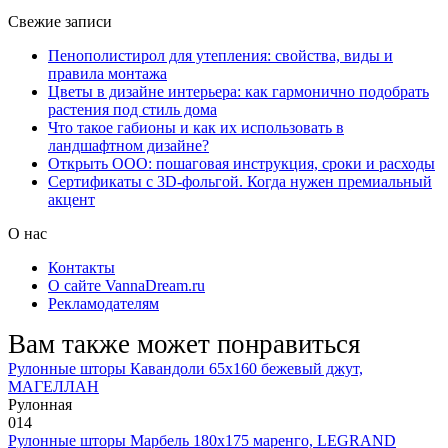
Свежие записи
Пенополистирол для утепления: свойства, виды и
правила монтажа
Цветы в дизайне интерьера: как гармонично подобрать
растения под стиль дома
Что такое габионы и как их использовать в
ландшафтном дизайне?
Открыть ООО: пошаговая инструкция, сроки и расходы
Сертификаты с 3D-фольгой. Когда нужен премиальный
акцент
О нас
Контакты
О сайте VannaDream.ru
Рекламодателям
Вам также может понравиться
Рулонные шторы Кавандоли 65х160 бежевый джут,
МАГЕЛЛАН
Рулонная
0
14
Рулонные шторы Марбель 180х175 маренго, LEGRAND