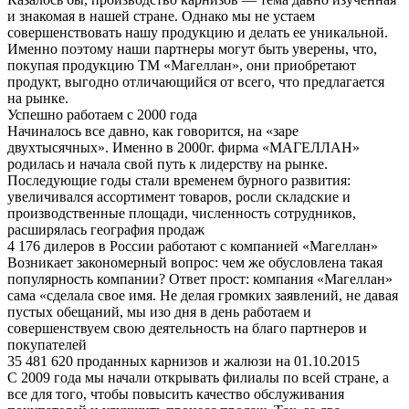
и знакомая в нашей стране. Однако мы не устаем
совершенствовать нашу продукцию и делать ее уникальной.
Именно поэтому наши партнеры могут быть уверены, что,
покупая продукцию ТМ «Магеллан», они приобретают
продукт, выгодно отличающийся от всего, что предлагается
на рынке.
Успешно работаем с 2000 года
Начиналось все давно, как говорится, на «заре
двухтысячных». Именно в 2000г. фирма «МАГЕЛЛАН»
родилась и начала свой путь к лидерству на рынке.
Последующие годы стали временем бурного развития:
увеличивался ассортимент товаров, росли складские и
производственные площади, численность сотрудников,
расширялась география продаж
4 176 дилеров в России работают с компанией «Магеллан»
Возникает закономерный вопрос: чем же обусловлена такая
популярность компании? Ответ прост: компания «Магеллан»
сама «сделала свое имя. Не делая громких заявлений, не давая
пустых обещаний, мы изо дня в день работаем и
совершенствуем свою деятельность на благо партнеров и
покупателей
35 481 620 проданных карнизов и жалюзи на 01.10.2015
С 2009 года мы начали открывать филиалы по всей стране, а
все для того, чтобы повысить качество обслуживания