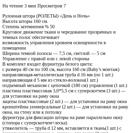
На чтение
3 мин
Просмотров
7
Рулонная штора (РОЛЕТЫ) «День и Ночь»
Высота шторы 160 см.
Степень затемнения % 50
Круговое движение ткани и чередование прозрачных и
темных полос обеспечивает
возможность управления уровнем освещенности в
помещении
Ширина темной полосы — 7,5 см, светлой — 5 см
Управление с правой или с левой стороны
В комплект входит фурнитура белого цвета:
с размера 40 см по 100 см, высота 160 см (Baby’s монтаж)
направляющая-металлическая труба d 16 мм (по 1 шт.)
направляющая d 5 мм из стекло-волокна(1 шт.)
подъемный механизм с цепочкой (180 см) управления (1 шт.)
пластина пластмассовая 3,0*5,5 см с суперскотчем (3 шт.) —
для установки на раму окна
зацепы пластмассовые (2 шт.) — для установки на раму окна
кронштейны универсальные (2 шт.) — для установки на раму
окна, на стену или к потолку
фурнитура для фиксации шторы на раме параллельно окну
(стопора с суперскотчем+леска)
утяжелитель — труба d 12 мм, вставляется в ткань(1 шт.) с