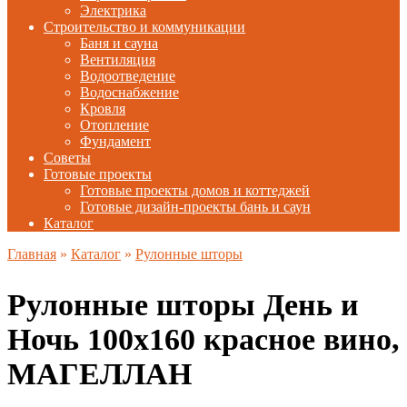
Электрика
Строительство и коммуникации
Баня и сауна
Вентиляция
Водоотведение
Водоснабжение
Кровля
Отопление
Фундамент
Советы
Готовые проекты
Готовые проекты домов и коттеджей
Готовые дизайн-проекты бань и саун
Каталог
Главная
»
Каталог
»
Рулонные шторы
Рулонные шторы День и
Ночь 100х160 красное вино,
МАГЕЛЛАН