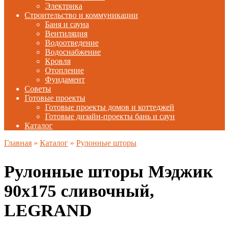
Электрика
Строительство и коммуникации
Баня и сауна
Вентиляция
Водоотведение
Водоснабжение
Кровля
Отопление
Фундамент
Советы
Готовые проекты
Готовые проекты домов и коттеджей
Готовые дизайн-проекты бань и саун
Каталог
Главная
»
Каталог
»
Рулонные шторы
Рулонные шторы Мэджик
90х175 сливочный,
LEGRAND