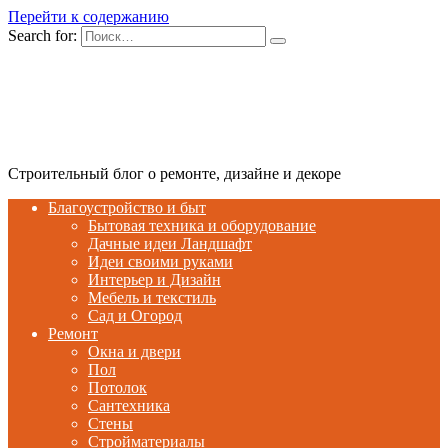
Перейти к содержанию
Search for:
Строительный блог о ремонте, дизайне и декоре
Благоустройство и быт
Бытовая техника и оборудование
Дачные идеи Ландшафт
Идеи своими руками
Интерьер и Дизайн
Мебель и текстиль
Сад и Огород
Ремонт
Окна и двери
Пол
Потолок
Сантехника
Стены
Стройматериалы