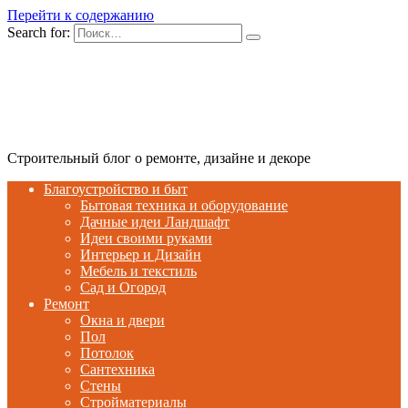
Перейти к содержанию
Search for:
Строительный блог о ремонте, дизайне и декоре
Благоустройство и быт
Бытовая техника и оборудование
Дачные идеи Ландшафт
Идеи своими руками
Интерьер и Дизайн
Мебель и текстиль
Сад и Огород
Ремонт
Окна и двери
Пол
Потолок
Сантехника
Стены
Стройматериалы