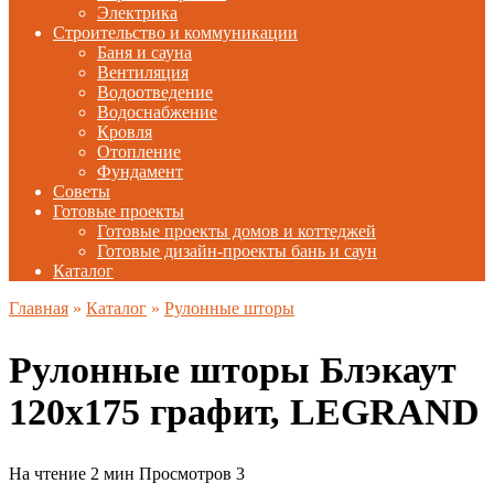
Электрика
Строительство и коммуникации
Баня и сауна
Вентиляция
Водоотведение
Водоснабжение
Кровля
Отопление
Фундамент
Советы
Готовые проекты
Готовые проекты домов и коттеджей
Готовые дизайн-проекты бань и саун
Каталог
Главная
»
Каталог
»
Рулонные шторы
Рулонные шторы Блэкаут
120х175 графит, LEGRAND
На чтение
2 мин
Просмотров
3