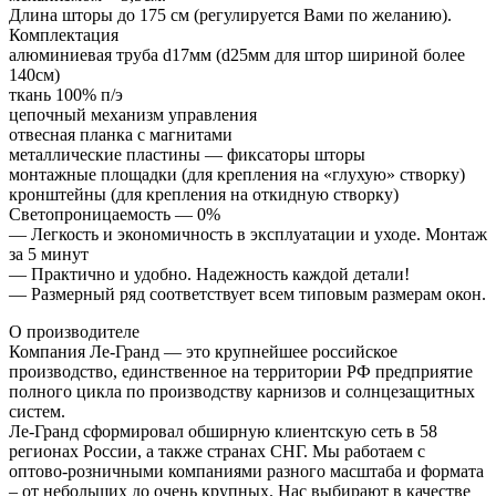
Длина шторы до 175 см (регулируется Вами по желанию).
Комплектация
алюминиевая труба d17мм (d25мм для штор шириной более
140см)
ткань 100% п/э
цепочный механизм управления
отвесная планка с магнитами
металлические пластины — фиксаторы шторы
монтажные площадки (для крепления на «глухую» створку)
кронштейны (для крепления на откидную створку)
Светопроницаемость — 0%
— Легкость и экономичность в эксплуатации и уходе. Монтаж
за 5 минут
— Практично и удобно. Надежность каждой детали!
— Размерный ряд соответствует всем типовым размерам окон.
О производителе
Компания Ле-Гранд — это крупнейшее российское
производство, единственное на территории РФ предприятие
полного цикла по производству карнизов и солнцезащитных
систем.
Ле-Гранд сформировал обширную клиентскую сеть в 58
регионах России, а также странах СНГ. Мы работаем с
оптово-розничными компаниями разного масштаба и формата
– от небольших до очень крупных. Нас выбирают в качестве