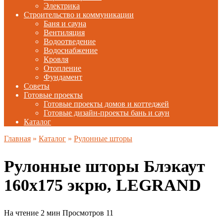
Электрика
Строительство и коммуникации
Баня и сауна
Вентиляция
Водоотведение
Водоснабжение
Кровля
Отопление
Фундамент
Советы
Готовые проекты
Готовые проекты домов и коттеджей
Готовые дизайн-проекты бань и саун
Каталог
Главная
»
Каталог
»
Рулонные шторы
Рулонные шторы Блэкаут
160х175 экрю, LEGRAND
На чтение
2 мин
Просмотров
11