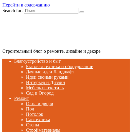
Перейти к содержанию
Search for:
Строительный блог о ремонте, дизайне и декоре
Благоустройство и быт
Бытовая техника и оборудование
Дачные идеи Ландшафт
Идеи своими руками
Интерьер и Дизайн
Мебель и текстиль
Сад и Огород
Ремонт
Окна и двери
Пол
Потолок
Сантехника
Стены
Стройматериалы