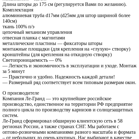
Длина шторы до 175 см (регулируется Вами по желанию).
Комплектация
алюминиевая труба d17мм (d25мм для штор шириной более
140см)
ткань 100% п/э
цепочный механизм управления
отвесная планка с магнитами
металлические пластины — фиксаторы шторы
монтажные площадки (для крепления на «глухую» створку)
кронштейны (для крепления на откидную створку)
Светопроницаемость — 0%
— Легкость и экономичность в эксплуатации и уходе. Монтаж
за 5 минут
— Практично и удобно. Надежность каждой детали!
— Размерный ряд соответствует всем типовым размерам окон.
О производителе
Компания Ле-Гранд — это крупнейшее российское
производство, единственное на территории РФ предприятие
полного цикла по производству карнизов и солнцезащитных
систем.
Ле-Гранд сформировал обширную клиентскую сеть в 58
регионах России, а также странах СНГ. Мы работаем с
оптово-розничными компаниями разного масштаба и формата
– от небольших до очень крупных. Нас выбирают в качестве