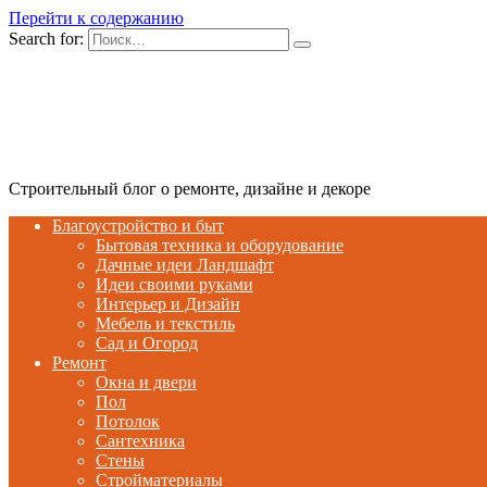
Перейти к содержанию
Search for:
Строительный блог о ремонте, дизайне и декоре
Благоустройство и быт
Бытовая техника и оборудование
Дачные идеи Ландшафт
Идеи своими руками
Интерьер и Дизайн
Мебель и текстиль
Сад и Огород
Ремонт
Окна и двери
Пол
Потолок
Сантехника
Стены
Стройматериалы