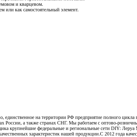
емовом и кварцевом.
м или как самостоятельный элемент.
о, единственное на территории РФ предприятие полного цикла 
х России, а также странах СНГ. Мы работаем с оптово-розничн
щика крупнейшие федеральные и региональные сети DIY: Леруа М
ачественных характеристик нашей продукции.С 2012 года кач