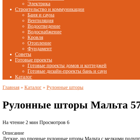
Электрика
Строительство и коммуникации
Баня и сауна
Вентиляция
Водоотведение
Водоснабжение
Кровля
Отопление
Фундамент
Советы
Готовые проекты
Готовые проекты домов и коттеджей
Готовые дизайн-проекты бань и саун
Каталог
Главная
»
Каталог
»
Рулонные шторы
Рулонные шторы Мальта 5
На чтение
2 мин
Просмотров
6
Описание
Легкие, но прочные рулонные шторы Мальта с мелкими полуп