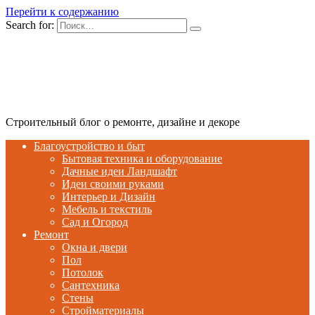
Перейти к содержанию
Search for:
Строительный блог о ремонте, дизайне и декоре
Благоустройство и быт
Бытовая техника и оборудование
Дачные идеи Ландшафт
Идеи своими руками
Интерьер и Дизайн
Мебель и текстиль
Сад и Огород
Ремонт
Окна и двери
Пол
Потолок
Сантехника
Стены
Стройматериалы