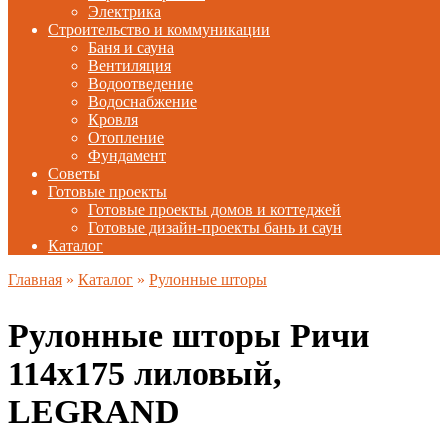
Электрика
Строительство и коммуникации
Баня и сауна
Вентиляция
Водоотведение
Водоснабжение
Кровля
Отопление
Фундамент
Советы
Готовые проекты
Готовые проекты домов и коттеджей
Готовые дизайн-проекты бань и саун
Каталог
Главная
»
Каталог
»
Рулонные шторы
Рулонные шторы Ричи
114х175 лиловый,
LEGRAND