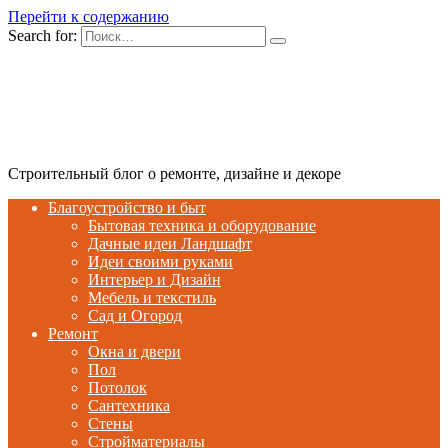
Перейти к содержанию
Search for:
Строительный блог о ремонте, дизайне и декоре
Благоустройство и быт
Бытовая техника и оборудование
Дачные идеи Ландшафт
Идеи своими руками
Интерьер и Дизайн
Мебель и текстиль
Сад и Огород
Ремонт
Окна и двери
Пол
Потолок
Сантехника
Стены
Стройматериалы