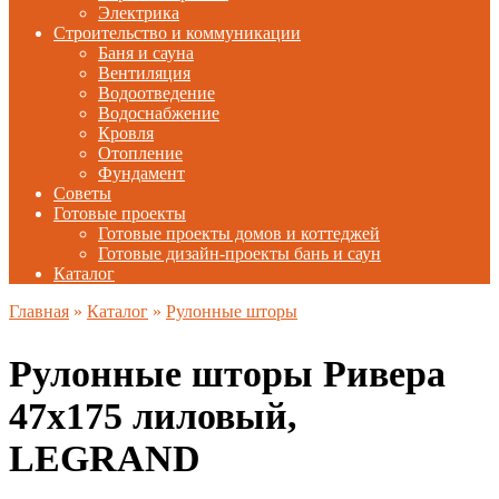
Электрика
Строительство и коммуникации
Баня и сауна
Вентиляция
Водоотведение
Водоснабжение
Кровля
Отопление
Фундамент
Советы
Готовые проекты
Готовые проекты домов и коттеджей
Готовые дизайн-проекты бань и саун
Каталог
Главная
»
Каталог
»
Рулонные шторы
Рулонные шторы Ривера
47х175 лиловый,
LEGRAND