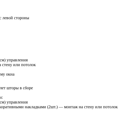
с левой стороны
см) управления
 стену или потолок
аму окна
лет шторы в сборе
и:
см) управления
оративными накладками (2шт.) — монтаж на стену или потолок