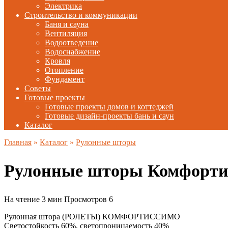
Электрика
Строительство и коммуникации
Баня и сауна
Вентиляция
Водоотведение
Водоснабжение
Кровля
Отопление
Фундамент
Советы
Готовые проекты
Готовые проекты домов и коттеджей
Готовые дизайн-проекты бань и саун
Каталог
Главная
»
Каталог
»
Рулонные шторы
Рулонные шторы Комфорти
На чтение
3 мин
Просмотров
6
Рулонная штора (РОЛЕТЫ) КОМФОРТИССИМО
Светостойкость 60%, светопроницаемость 40%