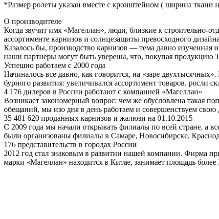
*Размер ролеты указан вместе с кронштейном ( ширина ткани н
О производителе
Когда звучит имя «Магеллан», люди, близкие к строительно-отд
ассортименте карнизов и солнцезащиты превосходного дизайна 
Казалось бы, производство карнизов — тема давно изученная 
наши партнеры могут быть уверены, что, покупая продукцию Т
Успешно работаем с 2000 года
Начиналось все давно, как говорится, на «заре двухтысячных
бурного развития: увеличивался ассортимент товаров, росли с
4 176 дилеров в России работают с компанией «Магеллан»
Возникает закономерный вопрос: чем же обусловлена такая поп
обещаний, мы изо дня в день работаем и совершенствуем свою 
35 481 620 проданных карнизов и жалюзи на 01.10.2015
С 2009 года мы начали открывать филиалы по всей стране, а в
были организованы филиалы в Самаре, Новосибирске, Краснод
176 представительств в городах России
2012 год стал знаковым в развитии нашей компании. Фирма пр
марки «Магеллан» находится в Китае, занимает площадь более 