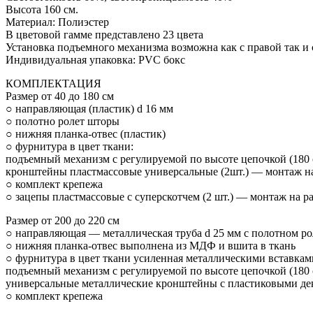
Высота 160 см.
Материал: Полиэстер
В цветовой гамме представлено 23 цвета
Установка подъемного механизма возможна как с правой так и 
Индивидуальная упаковка: PVC бокс
КОМПЛЕКТАЦИЯ
Размер от 40 до 180 см
○ направляющая (пластик) d 16 мм
○ полотно ролет шторы
○ нижняя планка-отвес (пластик)
○ фурнитура в цвет ткани:
подъемный механизм с регулируемой по высоте цепочкой (180 
кронштейны пластмассовые универсальные (2шт.) — монтаж на
○ комплект крепежа
○ зацепы пластмассовые с суперскотчем (2 шт.) — монтаж на р
Размер от 200 до 220 см
○ направляющая — металлическая труба d 25 мм с полотном ро
○ нижняя планка-отвес выполнена из МДФ и вшита в ткань
○ фурнитура в цвет ткани усиленная металлическими вставкам
подъемный механизм с регулируемой по высоте цепочкой (180 
универсальные металлические кронштейны с пластиковыми дек
○ комплект крепежа