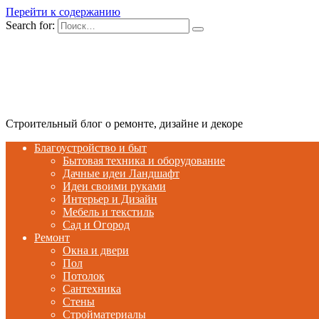
Перейти к содержанию
Search for:
Строительный блог о ремонте, дизайне и декоре
Благоустройство и быт
Бытовая техника и оборудование
Дачные идеи Ландшафт
Идеи своими руками
Интерьер и Дизайн
Мебель и текстиль
Сад и Огород
Ремонт
Окна и двери
Пол
Потолок
Сантехника
Стены
Стройматериалы