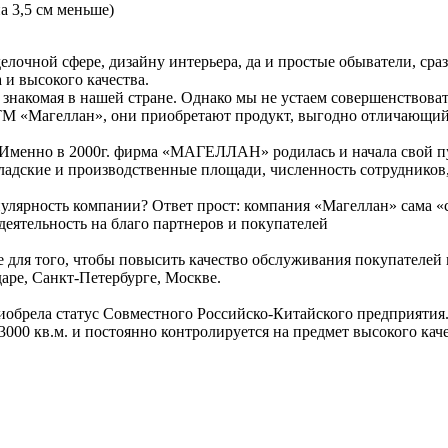
а 3,5 см меньше)
елочной сфере, дизайну интерьера, да и простые обыватели, сра
и высокого качества.
и знакомая в нашей стране. Однако мы не устаем совершенствов
М «Магеллан», они приобретают продукт, выгодно отличающийся
». Именно в 2000г. фирма «МАГЕЛЛАН» родилась и начала свой п
кладские и производственные площади, численность сотрудников
улярность компании? Ответ прост: компания «Магеллан» сама «сд
деятельность на благо партнеров и покупателей
се для того, чтобы повысить качество обслуживания покупателей
аре, Санкт-Петербурге, Москве.
иобрела статус Совместного Российско-Китайского предприятия.
3000 кв.м. и постоянно контролируется на предмет высокого кач