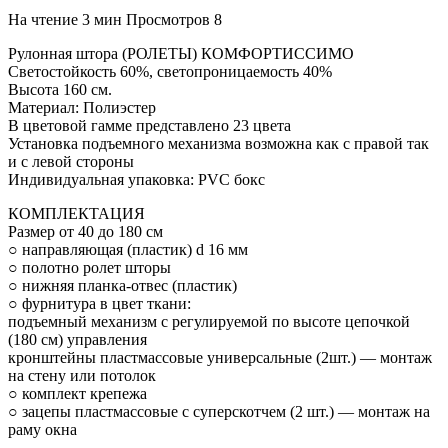
На чтение
3 мин
Просмотров
8
Рулонная штора (РОЛЕТЫ) КОМФОРТИССИМО
Светостойкость 60%, светопроницаемость 40%
Высота 160 см.
Материал: Полиэстер
В цветовой гамме представлено 23 цвета
Установка подъемного механизма возможна как с правой так
и с левой стороны
Индивидуальная упаковка: PVC бокс
КОМПЛЕКТАЦИЯ
Размер от 40 до 180 см
○ направляющая (пластик) d 16 мм
○ полотно ролет шторы
○ нижняя планка-отвес (пластик)
○ фурнитура в цвет ткани:
подъемный механизм с регулируемой по высоте цепочкой
(180 см) управления
кронштейны пластмассовые универсальные (2шт.) — монтаж
на стену или потолок
○ комплект крепежа
○ зацепы пластмассовые с суперскотчем (2 шт.) — монтаж на
раму окна