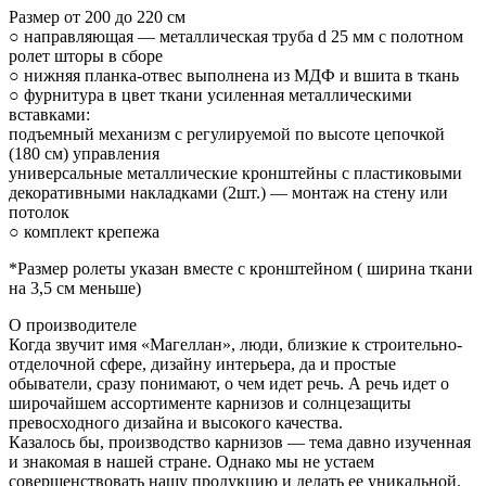
Размер от 200 до 220 см
○ направляющая — металлическая труба d 25 мм с полотном
ролет шторы в сборе
○ нижняя планка-отвес выполнена из МДФ и вшита в ткань
○ фурнитура в цвет ткани усиленная металлическими
вставками:
подъемный механизм с регулируемой по высоте цепочкой
(180 см) управления
универсальные металлические кронштейны с пластиковыми
декоративными накладками (2шт.) — монтаж на стену или
потолок
○ комплект крепежа
*Размер ролеты указан вместе с кронштейном ( ширина ткани
на 3,5 см меньше)
О производителе
Когда звучит имя «Магеллан», люди, близкие к строительно-
отделочной сфере, дизайну интерьера, да и простые
обыватели, сразу понимают, о чем идет речь. А речь идет о
широчайшем ассортименте карнизов и солнцезащиты
превосходного дизайна и высокого качества.
Казалось бы, производство карнизов — тема давно изученная
и знакомая в нашей стране. Однако мы не устаем
совершенствовать нашу продукцию и делать ее уникальной.