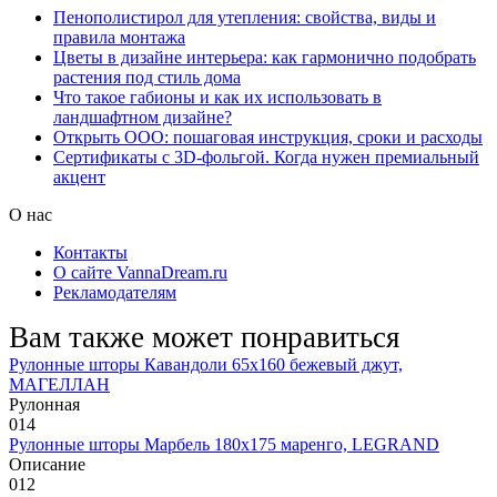
Пенополистирол для утепления: свойства, виды и
правила монтажа
Цветы в дизайне интерьера: как гармонично подобрать
растения под стиль дома
Что такое габионы и как их использовать в
ландшафтном дизайне?
Открыть ООО: пошаговая инструкция, сроки и расходы
Сертификаты с 3D-фольгой. Когда нужен премиальный
акцент
О нас
Контакты
О сайте VannaDream.ru
Рекламодателям
Вам также может понравиться
Рулонные шторы Кавандоли 65х160 бежевый джут,
МАГЕЛЛАН
Рулонная
0
14
Рулонные шторы Марбель 180х175 маренго, LEGRAND
Описание
0
12