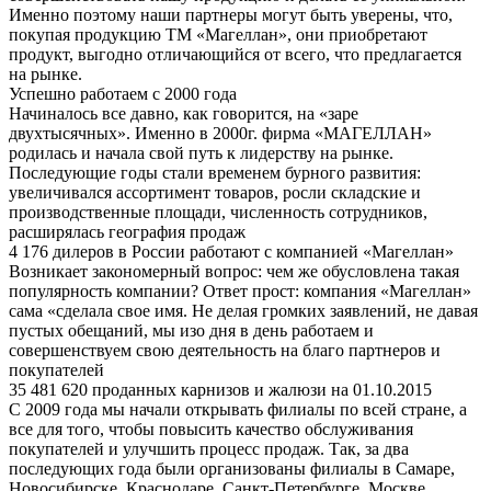
Именно поэтому наши партнеры могут быть уверены, что,
покупая продукцию ТМ «Магеллан», они приобретают
продукт, выгодно отличающийся от всего, что предлагается
на рынке.
Успешно работаем с 2000 года
Начиналось все давно, как говорится, на «заре
двухтысячных». Именно в 2000г. фирма «МАГЕЛЛАН»
родилась и начала свой путь к лидерству на рынке.
Последующие годы стали временем бурного развития:
увеличивался ассортимент товаров, росли складские и
производственные площади, численность сотрудников,
расширялась география продаж
4 176 дилеров в России работают с компанией «Магеллан»
Возникает закономерный вопрос: чем же обусловлена такая
популярность компании? Ответ прост: компания «Магеллан»
сама «сделала свое имя. Не делая громких заявлений, не давая
пустых обещаний, мы изо дня в день работаем и
совершенствуем свою деятельность на благо партнеров и
покупателей
35 481 620 проданных карнизов и жалюзи на 01.10.2015
С 2009 года мы начали открывать филиалы по всей стране, а
все для того, чтобы повысить качество обслуживания
покупателей и улучшить процесс продаж. Так, за два
последующих года были организованы филиалы в Самаре,
Новосибирске, Краснодаре, Санкт-Петербурге, Москве.