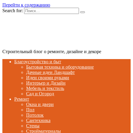
Перейти к содержанию
Search for:
Строительный блог о ремонте, дизайне и декоре
Благоустройство и быт
Бытовая техника и оборудование
Дачные идеи Ландшафт
Идеи своими руками
Интерьер и Дизайн
Мебель и текстиль
Сад и Огород
Ремонт
Окна и двери
Пол
Потолок
Сантехника
Стены
Стройматериалы