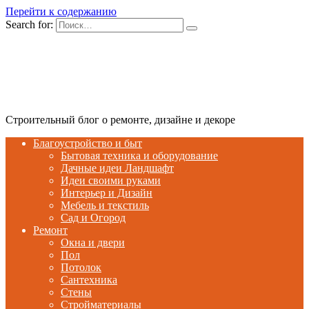
Перейти к содержанию
Search for:
Строительный блог о ремонте, дизайне и декоре
Благоустройство и быт
Бытовая техника и оборудование
Дачные идеи Ландшафт
Идеи своими руками
Интерьер и Дизайн
Мебель и текстиль
Сад и Огород
Ремонт
Окна и двери
Пол
Потолок
Сантехника
Стены
Стройматериалы