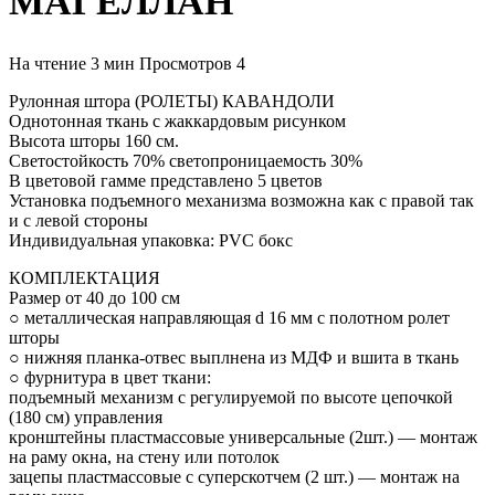
МАГЕЛЛАН
На чтение
3 мин
Просмотров
4
Рулонная штора (РОЛЕТЫ) КАВАНДОЛИ
Однотонная ткань с жаккардовым рисунком
Высота шторы 160 см.
Светостойкость 70% светопроницаемость 30%
В цветовой гамме представлено 5 цветов
Установка подъемного механизма возможна как с правой так
и с левой стороны
Индивидуальная упаковка: PVC бокс
КОМПЛЕКТАЦИЯ
Размер от 40 до 100 см
○ металлическая направляющая d 16 мм с полотном ролет
шторы
○ нижняя планка-отвес выплнена из МДФ и вшита в ткань
○ фурнитура в цвет ткани:
подъемный механизм с регулируемой по высоте цепочкой
(180 см) управления
кронштейны пластмассовые универсальные (2шт.) — монтаж
на раму окна, на стену или потолок
зацепы пластмассовые с суперскотчем (2 шт.) — монтаж на