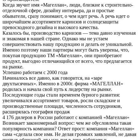
Когда звучит имя «Магеллан», люди, близкие к строительно-
отделочной сфере, дизайну интерьера, да и простые
обыватели, сразу понимают, о чем идет речь. А речь идет о
широчайшем ассортименте карнизов и солнцезащиты
превосходного дизайна и высокого качества.
Казалось бы, производство карнизов — тема давно изученная
и знакомая в нашей стране. Однако мы не устаем
совершенствовать нашу продукцию и делать ее уникальной.
Именно поэтому наши партнеры могут быть уверены, что,
покупая продукцию ТМ «Магеллан», они приобретают
продукт, выгодно отличающийся от всего, что предлагается
на рынке.
Успешно работаем с 2000 года
Начиналось все давно, как говорится, на «заре
двухтысячных». Именно в 2000г. фирма «МАГЕЛЛАН»
родилась и начала свой путь к лидерству на рынке.
Последующие годы стали временем бурного развития:
увеличивался ассортимент товаров, росли складские и
производственные площади, численность сотрудников,
расширялась география продаж
4 176 дилеров в России работают с компанией «Магеллан»
Возникает закономерный вопрос: чем же обусловлена такая
популярность компании? Ответ прост: компания «Магеллан»
сама «сделала свое имя. Не делая громких заявлений, не давая
пустых обещаний, мы изо дня в день работаем и