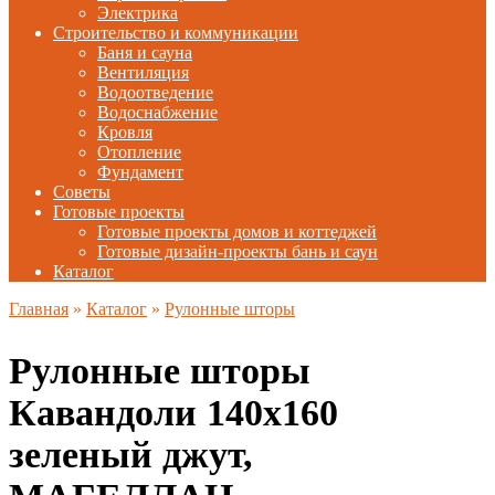
Электрика
Строительство и коммуникации
Баня и сауна
Вентиляция
Водоотведение
Водоснабжение
Кровля
Отопление
Фундамент
Советы
Готовые проекты
Готовые проекты домов и коттеджей
Готовые дизайн-проекты бань и саун
Каталог
Главная
»
Каталог
»
Рулонные шторы
Рулонные шторы
Кавандоли 140х160
зеленый джут,