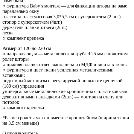
раму окна
○ фурнитура Baby’s монтаж — для фиксации шторы на раме
параллельно окну
пластина пластмассовая 3,0*5,5 см с суперскотчем (2 шт.)
стопор с суперскотчем (4шт.)
держатель планки-отвеса (2шт.)
леска
○ комплект крепежа
Размер от 120 до 220 см
○ направляющая — металлическая труба d 25 мм с полотном
ролет шторы
○ нижняя планка-отвес выполнена из МДФ и вшита в ткань
○ фурнитура в цвет ткани усиленная металлическими
вставками:
подъемный механизм с регулируемой по высоте цепочкой
(180 см) управления
универсальные металлические кронштейны с пластиковыми
декоративными накладками (2шт.) — монтаж на стену или
потолок
○ комплект крепежа
*Размер ролеты указан вместе с кронштейном (ширина ткани
на 3,5 см меньше)
О производителе