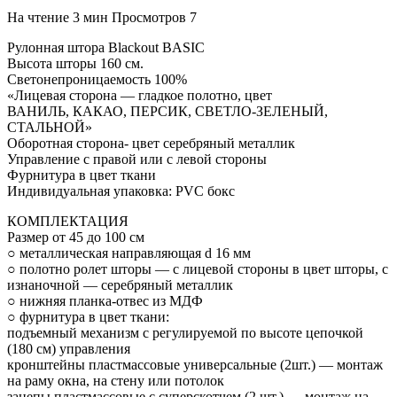
На чтение
3 мин
Просмотров
7
Рулонная штора Blackout BASIC
Высота шторы 160 см.
Светонепроницаемость 100%
«Лицевая сторона — гладкое полотно, цвет
ВАНИЛЬ, КАКАО, ПЕРСИК, СВЕТЛО-ЗЕЛЕНЫЙ,
СТАЛЬНОЙ»
Оборотная сторона- цвет серебряный металлик
Управление с правой или с левой стороны
Фурнитура в цвет ткани
Индивидуальная упаковка: PVC бокс
КОМПЛЕКТАЦИЯ
Размер от 45 до 100 см
○ металлическая направляющая d 16 мм
○ полотно ролет шторы — с лицевой стороны в цвет шторы, с
изнаночной — серебряный металлик
○ нижняя планка-отвес из МДФ
○ фурнитура в цвет ткани:
подъемный механизм с регулируемой по высоте цепочкой
(180 см) управления
кронштейны пластмассовые универсальные (2шт.) — монтаж
на раму окна, на стену или потолок
зацепы пластмассовые с суперскотчем (2 шт.) — монтаж на