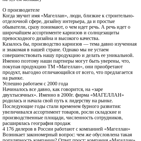
О производителе
Когда звучит имя «Магеллан», люди, близкие к строительно-
отделочной сфере, дизайну интерьера, да и простые
обыватели, сразу понимают, о чем идет речь. А речь идет о
широчайшем ассортименте карнизов и солнцезащиты
превосходного дизайна и высокого качества.
Казалось бы, производство карнизов — тема давно изученная
и знакомая в нашей стране. Однако мы не устаем
совершенствовать нашу продукцию и делать ее уникальной.
Именно поэтому наши партнеры могут быть уверены, что,
покупая продукцию ТМ «Магеллан», они приобретают
продукт, выгодно отличающийся от всего, что предлагается
на рынке.
Успешно работаем с 2000 года
Начиналось все давно, как говорится, на «заре
двухтысячных». Именно в 2000г. фирма «МАГЕЛЛАН»
родилась и начала свой путь к лидерству на рынке.
Последующие годы стали временем бурного развития:
увеличивался ассортимент товаров, росли складские и
производственные площади, численность сотрудников,
расширялась география продаж
4 176 дилеров в России работают с компанией «Магеллан»
Возникает закономерный вопрос: чем же обусловлена такая
популярность компании? Ответ прост: компания «Магеллан»