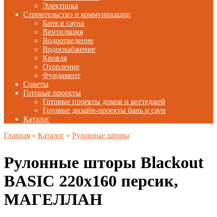
Электрика
Строительство и коммуникации
Баня и сауна
Вентиляция
Водоотведение
Водоснабжение
Кровля
Отопление
Фундамент
Советы
Готовые проекты
Готовые проекты домов и коттеджей
Готовые дизайн-проекты бань и саун
Каталог
Главная
»
Каталог
»
Рулонные шторы
Рулонные шторы Blackout
BASIС 220х160 персик,
МАГЕЛЛАН