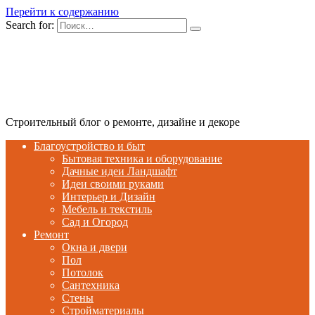
Перейти к содержанию
Search for:
Строительный блог о ремонте, дизайне и декоре
Благоустройство и быт
Бытовая техника и оборудование
Дачные идеи Ландшафт
Идеи своими руками
Интерьер и Дизайн
Мебель и текстиль
Сад и Огород
Ремонт
Окна и двери
Пол
Потолок
Сантехника
Стены
Стройматериалы