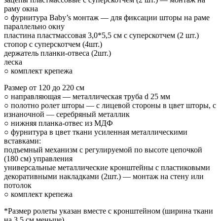
раму окна
○ фурнитура Baby’s монтаж — для фиксации шторы на раме
параллельно окну
пластина пластмассовая 3,0*5,5 см с суперскотчем (2 шт.)
стопор с суперскотчем (4шт.)
держатель планки-отвеса (2шт.)
леска
○ комплект крепежа
Размер от 120 до 220 см
○ направляющая — металлическая труба d 25 мм
○ полотно ролет шторы — с лицевой стороны в цвет шторы, с
изнаночной — серебряный металлик
○ нижняя планка-отвес из МДФ
○ фурнитура в цвет ткани усиленная металлическими
вставками:
подъемный механизм с регулируемой по высоте цепочкой
(180 см) управления
универсальные металлические кронштейны с пластиковыми
декоративными накладками (2шт.) — монтаж на стену или
потолок
○ комплект крепежа
*Размер ролеты указан вместе с кронштейном (ширина ткани
на 3,5 см меньше)