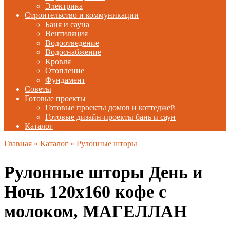
Электрика
Строительство и коммуникации
Баня и сауна
Вентиляция
Водоотведение
Водоснабжение
Кровля
Отопление
Фундамент
Советы
Готовые проекты
Готовые проекты домов и коттеджей
Готовые дизайн-проекты бань и саун
Каталог
Главная
»
Каталог
»
Рулонные шторы
Рулонные шторы День и
Ночь 120х160 кофе с
молоком, МАГЕЛЛАН