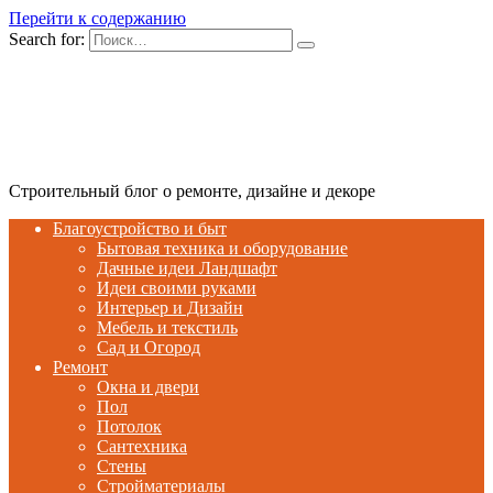
Перейти к содержанию
Search for:
Строительный блог о ремонте, дизайне и декоре
Благоустройство и быт
Бытовая техника и оборудование
Дачные идеи Ландшафт
Идеи своими руками
Интерьер и Дизайн
Мебель и текстиль
Сад и Огород
Ремонт
Окна и двери
Пол
Потолок
Сантехника
Стены
Стройматериалы