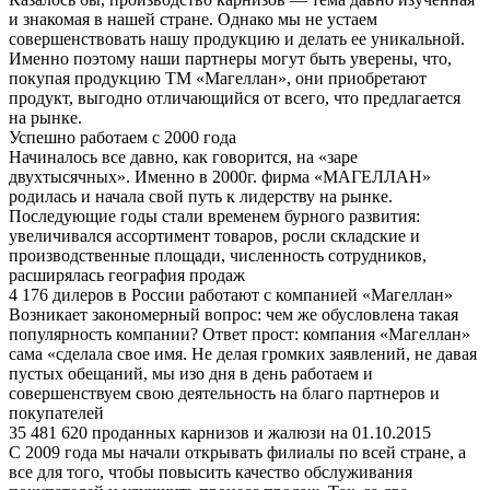
и знакомая в нашей стране. Однако мы не устаем
совершенствовать нашу продукцию и делать ее уникальной.
Именно поэтому наши партнеры могут быть уверены, что,
покупая продукцию ТМ «Магеллан», они приобретают
продукт, выгодно отличающийся от всего, что предлагается
на рынке.
Успешно работаем с 2000 года
Начиналось все давно, как говорится, на «заре
двухтысячных». Именно в 2000г. фирма «МАГЕЛЛАН»
родилась и начала свой путь к лидерству на рынке.
Последующие годы стали временем бурного развития:
увеличивался ассортимент товаров, росли складские и
производственные площади, численность сотрудников,
расширялась география продаж
4 176 дилеров в России работают с компанией «Магеллан»
Возникает закономерный вопрос: чем же обусловлена такая
популярность компании? Ответ прост: компания «Магеллан»
сама «сделала свое имя. Не делая громких заявлений, не давая
пустых обещаний, мы изо дня в день работаем и
совершенствуем свою деятельность на благо партнеров и
покупателей
35 481 620 проданных карнизов и жалюзи на 01.10.2015
С 2009 года мы начали открывать филиалы по всей стране, а
все для того, чтобы повысить качество обслуживания