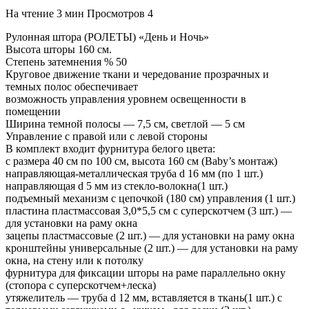
На чтение
3 мин
Просмотров
4
Рулонная штора (РОЛЕТЫ) «День и Ночь»
Высота шторы 160 см.
Степень затемнения % 50
Круговое движение ткани и чередование прозрачных и
темных полос обеспечивает
возможность управления уровнем освещенности в
помещении
Ширина темной полосы — 7,5 см, светлой — 5 см
Управление с правой или с левой стороны
В комплект входит фурнитура белого цвета:
с размера 40 см по 100 см, высота 160 см (Baby’s монтаж)
направляющая-металлическая труба d 16 мм (по 1 шт.)
направляющая d 5 мм из стекло-волокна(1 шт.)
подъемный механизм с цепочкой (180 см) управления (1 шт.)
пластина пластмассовая 3,0*5,5 см с суперскотчем (3 шт.) —
для установки на раму окна
зацепы пластмассовые (2 шт.) — для установки на раму окна
кронштейны универсальные (2 шт.) — для установки на раму
окна, на стену или к потолку
фурнитура для фиксации шторы на раме параллельно окну
(стопора с суперскотчем+леска)
утяжелитель — труба d 12 мм, вставляется в ткань(1 шт.) с