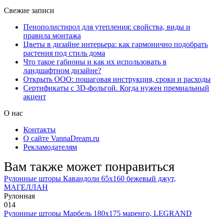
Свежие записи
Пенополистирол для утепления: свойства, виды и
правила монтажа
Цветы в дизайне интерьера: как гармонично подобрать
растения под стиль дома
Что такое габионы и как их использовать в
ландшафтном дизайне?
Открыть ООО: пошаговая инструкция, сроки и расходы
Сертификаты с 3D-фольгой. Когда нужен премиальный
акцент
О нас
Контакты
О сайте VannaDream.ru
Рекламодателям
Вам также может понравиться
Рулонные шторы Кавандоли 65х160 бежевый джут,
МАГЕЛЛАН
Рулонная
0
14
Рулонные шторы Марбель 180х175 маренго, LEGRAND