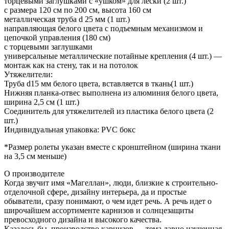
торцевыми заглушками с «ушком» для лески (2 шт.)
с размера 120 см по 200 см, высота 160 см
металлическая труба d 25 мм (1 шт.)
направляющая белого цвета с подъемным механизмом и
цепочкой управления (180 см)
с торцевыми заглушками
универсальные металлические потайные крепления (4 шт.) —
монтаж как на стену, так и на потолок
Утяжелители:
Труба d15 мм белого цвета, вставляется в ткань(1 шт.)
Нижняя планка-отвес выполнена из алюминия белого цвета,
ширина 2,5 см (1 шт.)
Соединитель для утяжелителей из пластика белого цвета (2
шт.)
Индивидуальная упаковка: PVC бокс
*Размер ролеты указан вместе с кронштейном (ширина ткани
на 3,5 см меньше)
О производителе
Когда звучит имя «Магеллан», люди, близкие к строительно-
отделочной сфере, дизайну интерьера, да и простые
обыватели, сразу понимают, о чем идет речь. А речь идет о
широчайшем ассортименте карнизов и солнцезащиты
превосходного дизайна и высокого качества.
Казалось бы, производство карнизов — тема давно изученная